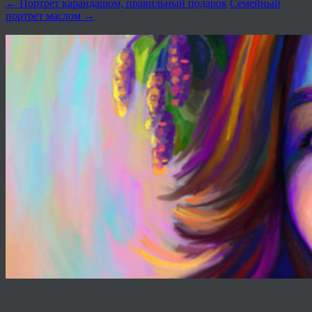
←
Портрет карандашом, правильный подарок
Семейный
портрет маслом
→