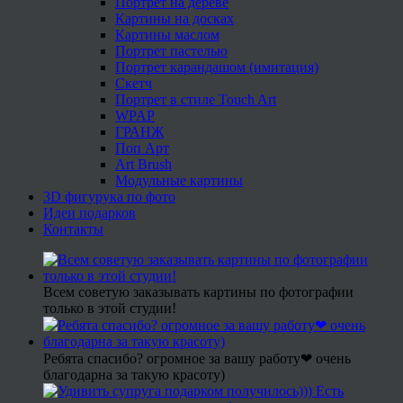
Портрет на дереве
Картины на досках
Картины маслом
Портрет пастелью
Портрет карандашом (имитация)
Скетч
Портрет в стиле Touch Art
WPAP
ГРАНЖ
Поп Арт
Art Brush
Модульные картины
3D фигурука по фото
Идеи подарков
Контакты
Всем советую заказывать картины по фотографии
только в этой студии!
Ребята спасибо? огромное за вашу работу❤ очень
благодарна за такую красоту)