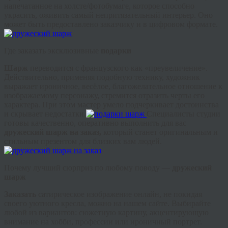
напечатанное на холсте/фотобумаге, которое способно
украсить, оживить самый непритязательный интерьер. Оно
может быть предоставлено заказчику и в цифровом формате.
Где заказать эксклюзивные
подарки
Шарж
переводится с французского как «преувеличение».
Действительно, применяя подобную технику, художник
выражает ироничное, весёлое, благожелательное отношение к
изображаемому персонажу, стремится отразить черты его
характера. При этом мастер умело подчеркивает достоинства
и скрывает недостатки.
Специалисты студии
готовы качественно, оперативно выполнить для вас
дружеский шарж на заказ,
который станет оригинальным и
стильным презентом для близких вам людей.
Почему лучший сюрприз по любому поводу —
дружеский
шарж
Заказать
сатирическое изображение онлайн, не покидая
своего уютного кресла, можно на нашем сайте. Выбирайте
любой из вариантов: сюжетную картину, акцентирующую
внимание на хобби, профессии или ироничный портрет.