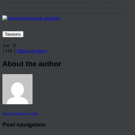
Преподнесенный на торжество либо вовсе без повода
человеку, обладающему чувством юмора, такой сюрприз
удивит, поднимет настроение, подарит позитивные эмоции.
Заказать
Share This
Авг
31
1318
2
Шарж по фото
About the author
View all articles by rauffri
Post navigation