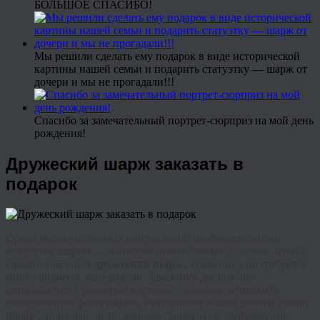
БОЛЬШОЕ СПАСИБО!
Мы решили сделать ему подарок в виде исторической
картины нашей семьи и подарить статуэтку — шарж от
дочери и мы не прогадали!!!
Спасибо за замечательный портрет-сюрприз на мой день
рождения!
Дружеский шарж заказать в
подарок
Среди многочисленных направлений изобразительного
искусства шаржи — наиболее незатейливые и легкие. Чтобы
создать классный
д
ружеский
шарж,
художнику не требуется
много времени, материалов. Заказчику достаточно
определиться с размером картины, сюжетом, отправить
качественную фотографию. Результатом нашей работы станет
профессионально выполненное прикольное изображение,