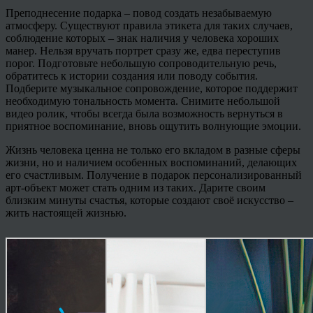
Преподнесение подарка – повод создать незабываемую
атмосферу. Существуют правила этикета для таких случаев,
соблюдение которых – знак наличия у человека хороших
манер. Нельзя вручать портрет сразу же, едва переступив
порог. Подготовьте небольшую сопроводительную речь,
обратитесь к истории создания или поводу события.
Подберите музыкальное сопровождение, которое поддержит
необходимую тональность момента. Снимите небольшой
видео ролик, чтобы всегда была возможность вернуться в
приятное воспоминание, вновь ощутить волнующие эмоции.
Жизнь человека ценна не только его вкладом в разные сферы
жизни, но и наличием особенных воспоминаний, делающих
его счастливым. Получение в подарок персонализированный
арт-объект может стать одним из таких. Дарите своим
близким минуты счастья, которые создают своё искусство –
жить настоящей жизнью.