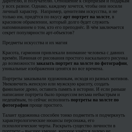
дарителю, и получателю. Отношение к сюрпризам и подаркам
у всех разное. Однако, каждому хочется, чтобы они носили
личный характер. Например, ценителям искусства, и не
только им, придётся по вкусу
арт портрет на холсте
, в
красивом обрамлении, который долго будет служить
напоминанием о том, кто его преподнёс. В чём заключается
секрет популярности арт-объектов?
Предметы искусства и их магия
Красота, гармония привлекали внимание человека с давних
времён. Начиная от рисования простого наскального рисунка
до возможности
заказать портрет на холсте по фотографии
,
уникальные изображения ценятся во все времена.
Портреты заказывали художникам, исходя из разных мотивов.
Увековечить женскую или мужскую красоту, создать
фамильное древо, оставить память в истории. И если раньше
написание портрета было процессом весьма небыстрым и
недешёвым, то сейчас исполнить
портреты на холсте по
фотографии
проще простого.
Талант художника способен тонко подметить и подчеркнуть
характерологические нюансы персонажа, его
психологические черты. Раскрыть существо личности в
портрете – высшее умение, которое удаётся далеко не