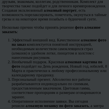
друзьям, знакомым, коллегам, родственникам. Комплект для
творчества также подойдет и для личного времяпровождения.
Создавая эксклюзивный
алмазный портрет
, есть
возможность
порелаксировать
, помечтать, окунуться в тайные
грезы и на некоторое время позабыть о будничной суете.
Несколько причин чтобы принять решение
фото алмазное
заказать
:
Эффектный внешний вид. Качественное
алмазное фото
на заказ
комплектуется понятной инструкцией,
необходимым количеством самоклеящихся страз
(алмазов) в удобном лотке, пинцетом и холстом с
нанесенным рисунком.
Необычный подарок. Красивая
алмазная картина по
фото
подойдет на День рождения, Новый год, юбилей, 8
Марта и практически к любому профессиональному или
календарному празднику.
Персональный презент. Абсолютно все работы
разрабатываются индивидуально по снимкам,
предоставленным заказчиком. Цветовая гамма,
соответствие пропорциям и размерам оговариваются
заранее.
Оперативное исполнение заявки. Вы сегодня
решили
алмазную мозаику по фото заказать
, а завтра