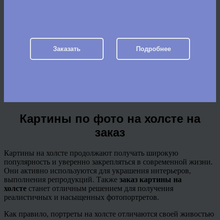
Заказать
Подробнее
Картины по фото на холсте на
заказ
Картины на холсте продолжают получать широкую
популярность и уверенно закрепляться в современной жизни.
Они активно используются для украшения интерьеров,
выполнения репродукций. Также
заказ картины на
холсте
станет отличным решением для получения
реалистичных и насыщенных фотопортретов.
Как правило, портреты на холсте отличаются своей живостью