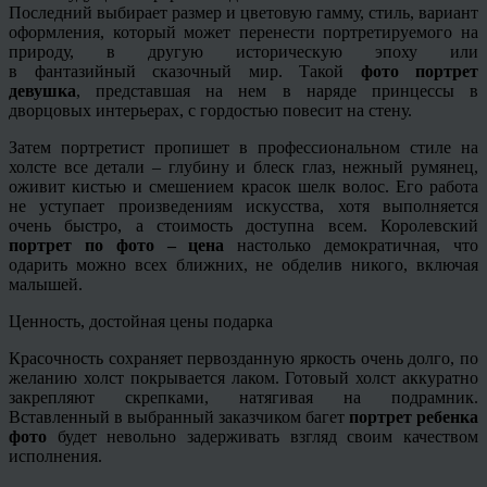
Последний выбирает размер и цветовую гамму, стиль, вариант
оформления, который может перенести
портретируемого
на
природу, в другую историческую эпоху или
в
фантазийный
сказочный мир. Такой
фото портрет
девушка
, представшая на нем в наряде принцессы в
дворцовых интерьерах, с гордостью повесит на стену.
Затем портретист пропишет в профессиональном стиле на
холсте все детали – глубину и блеск глаз, нежный румянец,
оживит кистью и смешением красок шелк волос. Его работа
не уступает произведениям искусства, хотя выполняется
очень быстро, а стоимость доступна всем. Королевский
портрет по фото – цена
настолько демократичная, что
одарить можно всех ближних, не обделив никого, включая
малышей.
Ценность, достойная цены подарка
Красочность сохраняет первозданную яркость очень долго, по
желанию холст покрывается лаком. Готовый холст аккуратно
закрепляют скрепками, натягивая на подрамник.
Вставленный в выбранный заказчиком багет
портрет ребенка
фото
будет невольно задерживать взгляд своим качеством
исполнения.