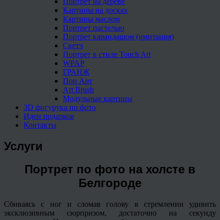
Портрет на дереве
Картины на досках
Картины маслом
Портрет пастелью
Портрет карандашом (имитация)
Скетч
Портрет в стиле Touch Art
WPAP
ГРАНЖ
Поп Арт
Art Brush
Модульные картины
3D фигурука по фото
Идеи подарков
Контакты
Услуги
Портрет по фото на холсте в
Белгороде
Сбиваясь с ног и сломав голову в стремлении удивить
эксклюзивным сюрпризом, достаточно на секунду