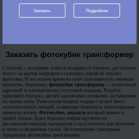
Заказать
Подробнее
Заказать фотокубик трансформер
Событий, с которыми хочется поздравить близких, достаточно
много: на выбор очередного сувенира порой не хватает
фантазии. В последнее время на пике популярности именные
презенты. Например,
фотокубик
трансформер
— необычный
адресный и одновременно статусный подарок. Радуйте,
удивляйте близких, друзей красивыми снимками, застывшими
на гранях куба. Уникальная вещица подарит целый букет
положительных эмоций, возвращая человека в неповторимые
моменты жизни.
Фотокубик
, заказать
который можно в
нашей студии, будет бережно собран вручную из
высококачественных материалов и подготовлен для вручения
в четко оговоренные сроки.
Эксклюзивная сувенирная
продукция:
фотокубик
трансформер.