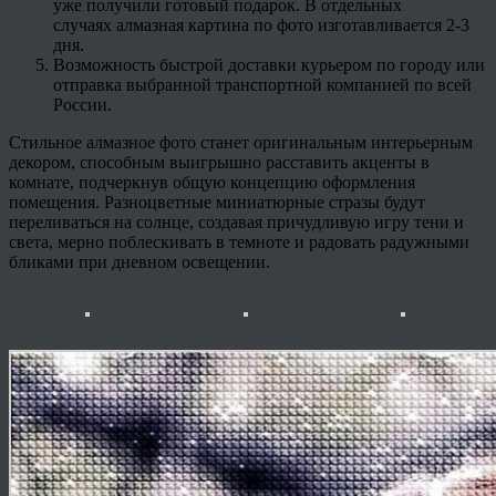
уже получили готовый подарок. В отдельных
случаях алмазная картина по фото изготавливается 2-3
дня.
Возможность быстрой доставки курьером по городу или
отправка выбранной транспортной компанией по всей
России.
Стильное алмазное фото станет оригинальным интерьерным
декором, способным выигрышно расставить акценты в
комнате, подчеркнув общую концепцию оформления
помещения. Разноцветные миниатюрные стразы будут
переливаться на солнце, создавая причудливую игру тени и
света, мерно поблескивать в темноте и радовать радужными
бликами при дневном освещении.