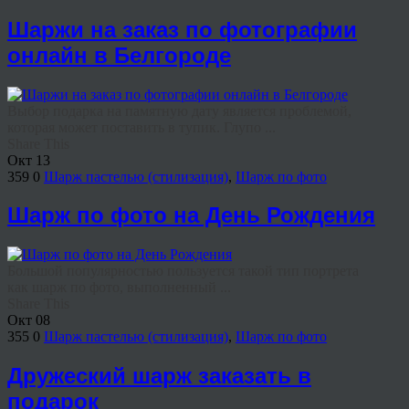
Шаржи на заказ по фотографии
онлайн в Белгороде
Выбор подарка на памятную дату является проблемой,
которая может поставить в тупик. Глупо ...
Share This
Окт
13
359
0
Шарж пастелью (стилизация)
,
Шарж по фото
Шарж по фото на День Рождения
Большой популярностью пользуется такой тип портрета
как шарж по фото, выполненный ...
Share This
Окт
08
355
0
Шарж пастелью (стилизация)
,
Шарж по фото
Дружеский шарж заказать в
подарок