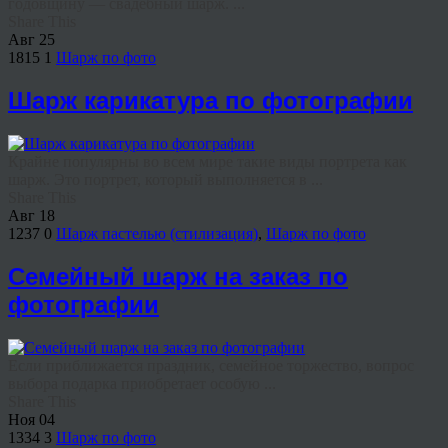
годовщину — свадебный шарж. ...
Share This
Авг
25
1815
1
Шарж по фото
Шарж карикатура по фотографии
Крайне популярны во всем мире такие виды портрета как
шарж. Это портрет, который выполняется в ...
Share This
Авг
18
1237
0
Шарж пастелью (стилизация)
,
Шарж по фото
Семейный шарж на заказ по
фотографии
Если приближается праздник, семейное торжество, вопрос
выбора подарка приобретает особую ...
Share This
Ноя
04
1334
3
Шарж по фото