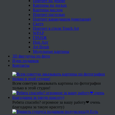
Портрет на дереве
Картины на досках
Картины маслом
Портрет пастелью
Портрет карандашом (имитация)
Скетч
Портрет в стиле Touch Art
WPAP
ГРАНЖ
Поп Арт
Art Brush
Модульные картины
3D фигурука по фото
Идеи подарков
Контакты
Всем советую заказывать картины по фотографии
только в этой студии!
Ребята спасибо? огромное за вашу работу❤ очень
благодарна за такую красоту)