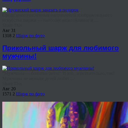
Среди многочисленных направлений изобразительного
искусства шаржи — наиболее незатейливые и ...
Share This
Авг
31
1318
2
Шарж по фото
Прикольный шарж для любимого
мужчины!
“Мужчины — большие дети!” И это, действительно, так!
Мужчины не меньше детей любят ...
Share This
Авг
20
1571
2
Шарж по фото