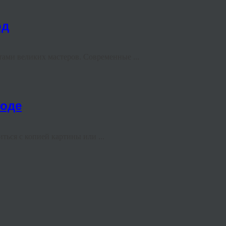
од
тами великих мастеров. Современные ...
роде
ься с копией картины или ...