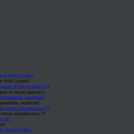
в этой студии!
рна за такую красоту)
удожники, оценили!
 очень понравилось ??
те!