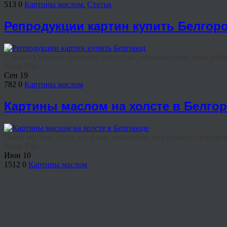
513
0
Картины маслом
,
Статьи
Репродукции картин купить Белгор
С давних времен ценители искусства украшали свои дома рабо
Share This
Сен
19
782
0
Картины маслом
Картины маслом на холсте в Белго
Наши мастера учтут все Ваши пожелания или помогут определит
Share This
Июн
10
1512
0
Картины маслом