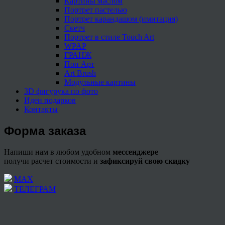
Картины маслом
Портрет пастелью
Портрет карандашом (имитация)
Скетч
Портрет в стиле Touch Art
WPAP
ГРАНЖ
Поп Арт
Art Brush
Модульные картины
3D фигурука по фото
Идеи подарков
Контакты
Форма заказа
Напиши нам в любом удобном
мессенджере
получи расчет стоимости и
зафиксируй свою скидку
МАХ
ТЕЛЕГРАМ