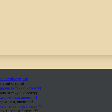
в этой студии!
рна за такую красоту)
удожники, оценили!
 очень понравилось ??