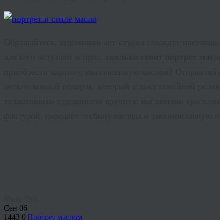
Обращайтесь, художники арт-студии создадут настояще
для кого актуален вопрос,
сколько стоит портрет мас
приобрести картину, выполненную маслом? Отправляйте
эксклюзивный подарок, который станет семейной релик
талантливым художником вручную масляными красками н
фактурой, передаёт глубину взгляда и эмоциональную в
Share This
Сен
06
1443
0
Портрет маслом