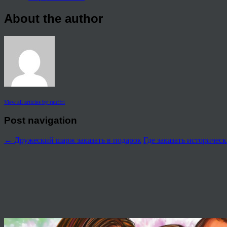
About the author
View all articles by rauffri
Post navigation
←
Дружеский шарж заказать в подарок
Где заказать историчес