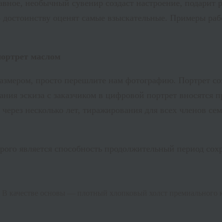
лавное, необычный сувенир создаст настроение, подарит
 достоинству оценят самые взыскательные. Примеры рабо
ортрет маслом
размером, просто перешлите нам фотографию. Портрет соз
вания эскиза с заказчиком в цифровой портрет вносятся п
ерез несколько лет, тиражирования для всех членов семь
ого является способность продолжительный период сохр
 В качестве основы — плотный хлопковый холст премиального к