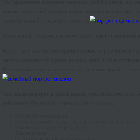
Он гармонично дополнит интерьер любого стиля, но, г
масло
, созданный нашими талантливыми мастерами, по
ними на нашей странице в
соцсети
.
Уникальный подарок для особенных людей:
семейный п
После того, как вы подобрали снимок, определились с 
макета занимает от одного до двух дней. После согласо
Последний может использоваться для повторной печати ч
Стильный
портрет в стиле масло,
преимуществом котор
действием УФ-лучей), имеет и другие плюсы.
Не требует позирования.
Изготавливается с использованием оригинальных красок.
Абсолютное портретное сходство.
Лояльная цена.
Оперативная доставка до получателя.