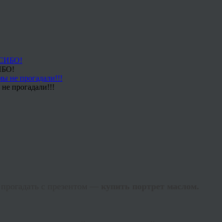
ИБО!
не прогадали!!!
 прогадать с презентом —
купить портрет маслом.