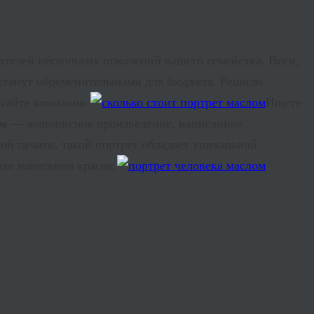
ителей нескольких поколений вашего семейства. Всем,
 станут обременительными для бюджета. Решили
 сайте компании.
Ищете
ом
— живописное произведение, написанное
й печати, такой портрет обладает уникальной
ке нанесения красок.