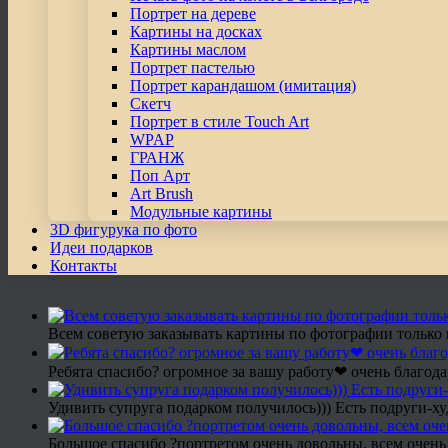
Портрет на дереве
Картины на досках
Картины маслом
Портрет пастелью
Портрет карандашом (имитация)
Скетч
Портрет в стиле Touch Art
WPAP
ГРАНЖ
Поп Арт
Art Brush
Модульные картины
3D фигурука по фото
Идеи подарков
Контакты
Всем советую заказывать картины по фотографии только 
Ребята спасибо? огромное за вашу работу❤ очень благода
Удивить супруга подарком получилось))) Есть подруги-х
Большое спасибо ?портретом очень довольны, всем очень