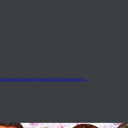
кий портрет по фото на холсте в Белгороде?
→