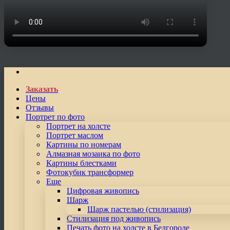
Заказать
Цены
Отзывы
Портрет по фото
Портрет на холсте
Портрет маслом
Картины по номерам
Алмазная мозаика по фото
Картины блестками
Фотокубик трансформер
Еще
Цифровая живопись
Шарж
Шарж пастелью (стилизация)
Стилизация под живопись
Печать фото на холсте в Белгороде