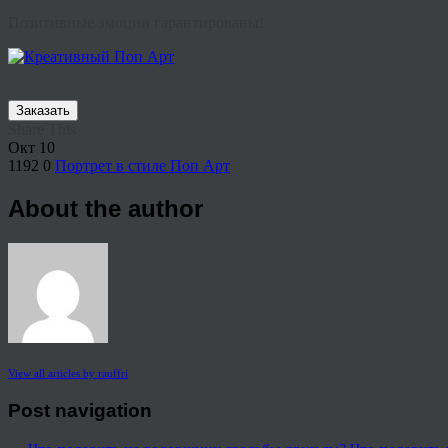
Позитивные эмоции гарантированы!
Заказать
Share This
Окт
10
1192
0
Портрет в стиле Поп Арт
About the author
View all articles by rauffri
Post navigation