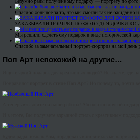
Безумно рады полученному подарку — портрету по фото,
Спасибо большое за то, что мы смогли так не ожиданно
ЗАКАЗЫВАЛИ ПОРТРЕТ ПО ФОТО ДЛЯ ДОЧКИ КО ДН
Мы решили сделать ему подарок в виде исторической кар
Спасибо за замечательный портрет-сюрприз на мой день 
Поп Арт непохожий на другие…
Ищите яркий подарок для креативных людей? Не знаете, где на
Понравился
портрет в стиле Поп Арт
? Но почему-то, почти в
А теперь взгляните на наши работы! Абсолютно другой подход
И в итоге, Вы получаете взрывной стиль с креативным подходом
Будем рады помочь Вам, порадовать виновников мероприятия, 