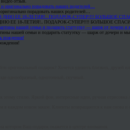
 видео отзыв.
 и оригинально порадовать наших родителей…
Ю ЕЕ 18-ЛЕТИЯ!.. ПОДАРОК-СУПЕР!!!! БОЛЬШОЕ СПАС
тины нашей семьи и подарить статуэтку — шарж от дочери и мы 
рождения!
йти оригинальный подарок? Хочется удивить близких, друзей ил
езде однообразный, однотонный, скучный.
 к этому стилю. Яркий фон, интересные идеи, ручная отрисовка
 в каждом новом заказе. Клиенты возвращаются к нам снова и сн
на котором Ваш подарок окажется в центре внимания.