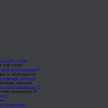
в этой студии!
рна за такую красоту)
удожники, оценили!
 очень понравилось ??
те!