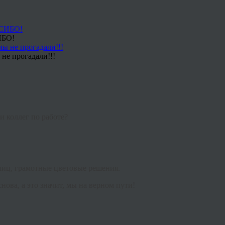
ИБО!
не прогадали!!!
и коллег по работе?
 лиц, грамотные цветовые решения.
ова, а это значит, мы на верном пути!