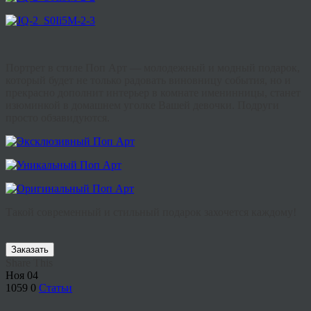
Портрет в стиле Поп Арт — молодежный и модный подарок,
который будет не только радовать виновницу события, но и
прекрасно дополнит интерьер в комнате именинницы, станет
изюминкой в домашнем уголке Вашей девочки. Подруги
просто обзавидуются.
Такой современный и стильный подарок захочется каждому!
Заказать
Share This
Ноя
04
1059
0
Статьи