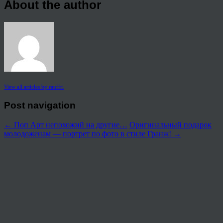
About the author
View all articles by rauffri
Post navigation
←
Поп Арт непохожий на другие…
Оригинальный подарок
молодоженам — портрет по фото в стиле Гранж!
→