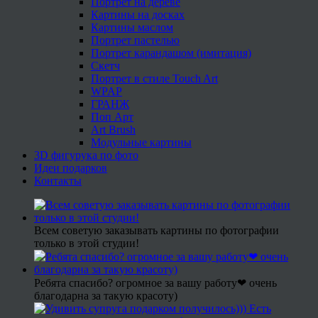
Портрет на дереве
Картины на досках
Картины маслом
Портрет пастелью
Портрет карандашом (имитация)
Скетч
Портрет в стиле Touch Art
WPAP
ГРАНЖ
Поп Арт
Art Brush
Модульные картины
3D фигурука по фото
Идеи подарков
Контакты
Всем советую заказывать картины по фотографии
только в этой студии!
Ребята спасибо? огромное за вашу работу❤ очень
благодарна за такую красоту)