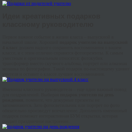
Идеи креативных подарков
классному руководителю
Первое важное событие в жизни класса – выпускной в
начальной школе. Хороший
подарок учителю на выпускной
4 класс
должен надолго сохранить воспоминания о вашем
классе, и с этим отлично справятся фотопрезенты. К самым
уместным и оригинальным относятся: фотокубик
трансформер вместо скучного альбома, портрет или алмазная
мозаика по фотографии. Такой подарок по-настоящему удивит
учителя и оставит о классе лучшие воспоминания.
Именины классного руководителя – еще один важный повод
для поздравлений. Выбирая
подарок учителю на день
рождения
, помните, что дежурные презенты не
запоминаются. Зато фотосветильник или портрет по фото
обязательно произведут впечатление. Дополнить именинный
подарок поможет интерактивная БУМ открытка, которая
создает праздничное настроение.