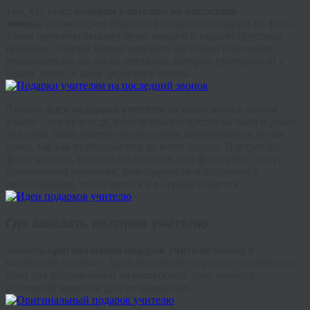
Тем, кто ищет
подарки учителям на последний
звонок,
рекомендуем обратить внимание на шаржи по фото.
Такие презенты вызовут бурю эмоций и скрасят грустный
праздник. Шаржи можно подарить не только классному
руководителю, но также учителям, которые преподавали у
ваших детей, и даже директору школы.
Лучшие
идеи подарков учителю
на выпускной в любом
классе – это не всегда дорогостоящие предметы быта и декор
для дома. Чаще именно фотоподарки запоминаются лучше
всего, так как преподносятся от всего сердца. Портрет по
фото, мозаика, картина по номерам или фотокубик станут
проявлением уважения, благодарности и искреннего
расположения, что отзовется и в сердце педагога.
Где заказать подарок учителю
Заказать
оригинальный подарок учителю
можно в
мастерской «Гранж». Здесь вы найдете огромное количество
идей для поздравлений на выпускной, день учителя,
последний звонок и другие праздники.