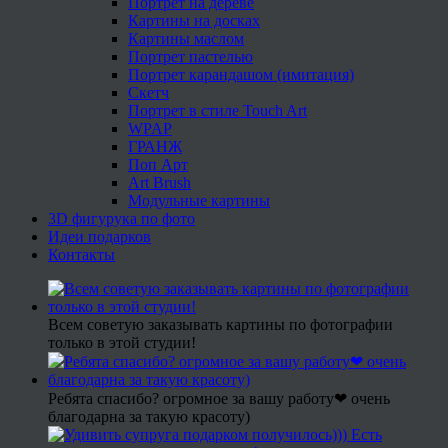
Портрет на дереве
Картины на досках
Картины маслом
Портрет пастелью
Портрет карандашом (имитация)
Скетч
Портрет в стиле Touch Art
WPAP
ГРАНЖ
Поп Арт
Art Brush
Модульные картины
3D фигурука по фото
Идеи подарков
Контакты
Всем советую заказывать картины по фотографии
только в этой студии!
Ребята спасибо? огромное за вашу работу❤ очень
благодарна за такую красоту)