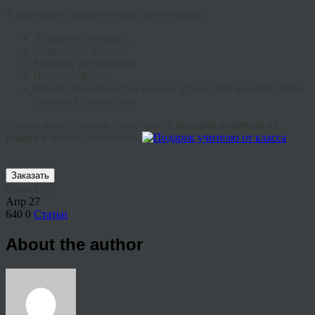
У нас можно заказать такие фотоподарки:
Алмазную мозаику;
Портрет на холсте;
Картину по номерам;
Шарж по фото;
Кубик трансформер и многое другое, что вызовет яркие
эмоции у получателя.
Дарите яркие эмоции – выбирайте
подарок учителю от
класса
в нашей мастерской!
Заказать
Share This
Апр
27
640
0
Статьи
About the author