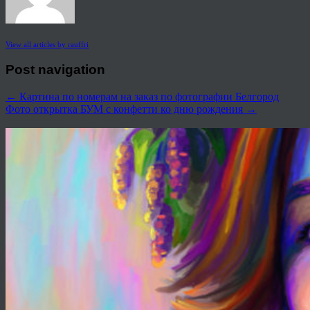
View all articles by rauffri
Post navigation
←
Картина по номерам на заказ по фотографии Белгород
Фото открытка БУМ с конфетти ко дню рождения
→