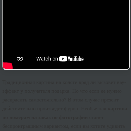
Традиционная картина на холсте вряд ли вызовет
вау
-
эффект у получателя подарка. Но что если ее нужно
раскрасить самостоятельно? В этом случае презент
действительно произведет фурор. Необычная
картина
по номерам на заказ по фотографии
станет
беспроигрышным вариантом, если вы хотите удивить