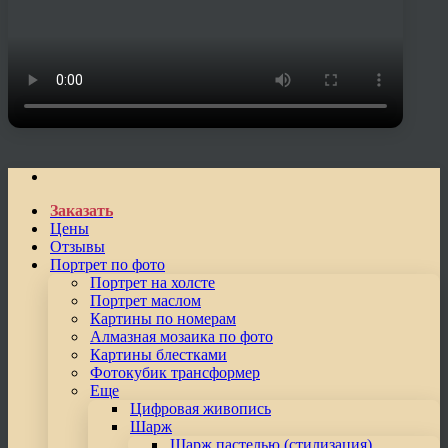
Заказать
Цены
Отзывы
Портрет по фото
Портрет на холсте
Портрет маслом
Картины по номерам
Алмазная мозаика по фото
Картины блестками
Фотокубик трансформер
Еще
Цифровая живопись
Шарж
Шарж пастелью (стилизация)