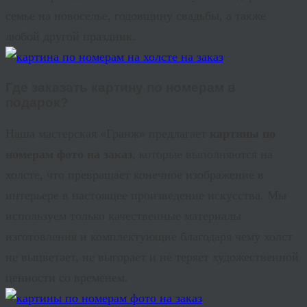
семье на новоселье, годовщину свадьбы, а также
любой другой праздник.
Где заказать картину по номерам в
подарок?
Наша мастерская «
Гранж
» предлагает
картины по
номерам фото на заказ
, которые выполняются на
холсте, что превращает конечное изображение в
интерьере в настоящее произведение искусства. Мы
используем только качественные материалы
изготовления и комплектующие благодаря чему холст
не выцветает, не выгорает и не теряет художественной
ценности со временем.