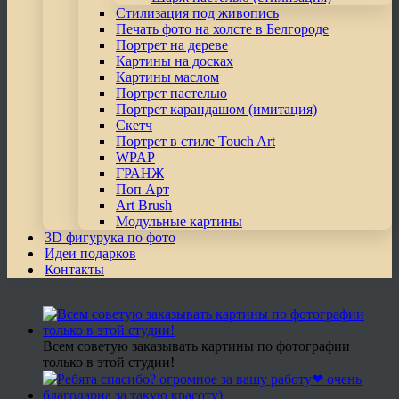
Стилизация под живопись
Печать фото на холсте в Белгороде
Портрет на дереве
Картины на досках
Картины маслом
Портрет пастелью
Портрет карандашом (имитация)
Скетч
Портрет в стиле Touch Art
WPAP
ГРАНЖ
Поп Арт
Art Brush
Модульные картины
3D фигурука по фото
Идеи подарков
Контакты
Всем советую заказывать картины по фотографии
только в этой студии!