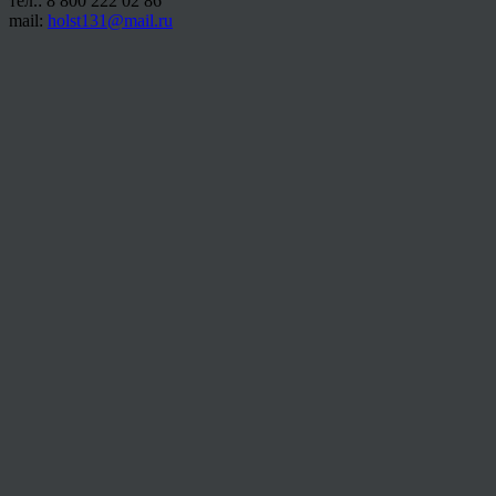
тел.: 8 800 222 02 86
mail:
holst131@mail.ru