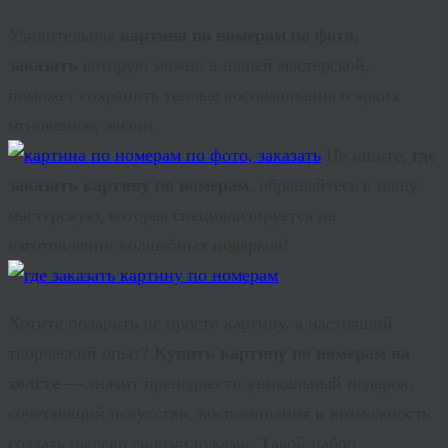
Удивительная
картина по номерам по фото,
заказать
которую можно в нашей мастерской,
поможет сохранить теплые воспоминания о ярких
мгновениях жизни.
Не ищите,
где
заказать картину по номерам
, обращайтесь в нашу
мастерскую, которая специализируется на
изготовлении волшебных подарков!
Хотите подарить не просто картину, а настоящий
творческий опыт?
Купить картину по номерам на
холсте
— значит преподнести уникальный подарок,
сочетающий искусство, воспоминания и возможность
создать шедевр своими руками. Такой набор