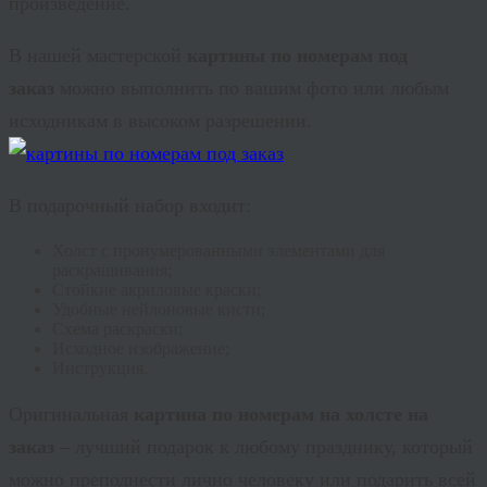
произведение.
В нашей мастерской
картины по номерам под
заказ
можно выполнить по вашим фото или любым
исходникам в высоком разрешении.
В подарочный набор входит:
Холст с пронумерованными элементами для
раскрашивания;
Стойкие акриловые краски;
Удобные нейлоновые кисти;
Схема раскраски;
Исходное изображение;
Инструкция.
Оригинальная
картина по номерам на холсте на
заказ
– лучший подарок к любому празднику, который
можно преподнести лично человеку или подарить всей