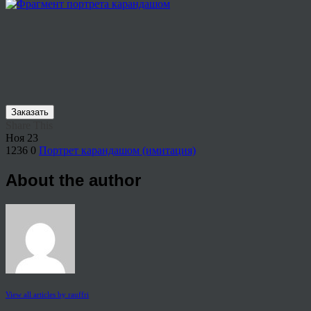
Заказать
Share This
Ноя
23
1236
0
Портрет карандашом (имитация)
About the author
View all articles by rauffri