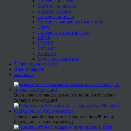
Портрет на дереве
Картины на досках
Картины маслом
Портрет пастелью
Портрет карандашом (имитация)
Скетч
Портрет в стиле Touch Art
WPAP
ГРАНЖ
Поп Арт
Art Brush
Модульные картины
3D фигурука по фото
Идеи подарков
Контакты
Всем советую заказывать картины по фотографии
только в этой студии!
Ребята спасибо? огромное за вашу работу❤ очень
благодарна за такую красоту)