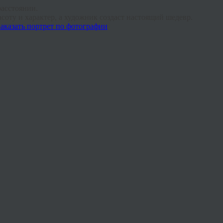
расстоянии.
асоту и характер, а художник создаст настоящий шедевр.