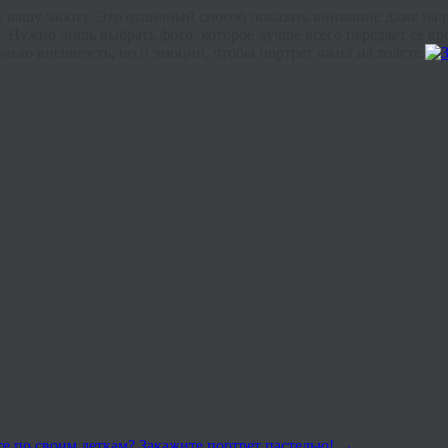
 и вашу заботу. Это отличный способ показать внимание даже на 
о. Нужно лишь выбрать фото, которое лучше всего передает её кр
лько внешность, но и эмоции, чтобы портрет ожил на холсте.
те по своим деткам? Закажите портрет пастелью!
→