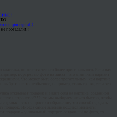
ИБО!
не прогадали!!!
классика, но хочется чего-то более оригинального. Если вам
 Например,
портрет по фото на заказ
– это отличный вариант
искренними. Что может быть более трогательным, чем картина,
и выбрать нечто необычное, например, стиль гранж, если это
вушка открывает подарок и видит себя на картине, созданной
зве это не тронет её? Часто мы выбираем что-то быстро, чтобы
иле гранж
– это не просто изображение, это способ передать
лать подарок. Иногда самые запоминающиеся моменты
тот подарок – уникальный портрет, созданный по фото, то