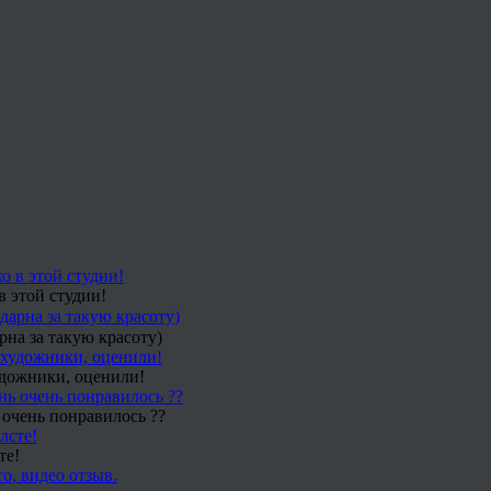
в этой студии!
рна за такую красоту)
удожники, оценили!
 очень понравилось ??
те!