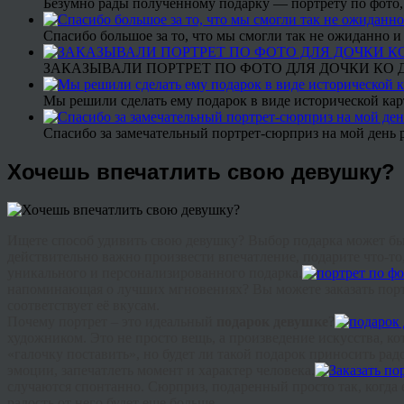
Безумно рады полученному подарку — портрету по фото,
Спасибо большое за то, что мы смогли так не ожиданно
ЗАКАЗЫВАЛИ ПОРТРЕТ ПО ФОТО ДЛЯ ДОЧКИ КО ДН
Мы решили сделать ему подарок в виде исторической кар
Спасибо за замечательный портрет-сюрприз на мой день 
Хочешь впечатлить свою девушку?
Ищете способ удивить свою девушку? Выбор подарка может быть
действительно важно произвести впечатление, подарите что-то
уникального и персонализированного подарка.
напоминающая о лучших мгновениях? Вы можете заказать портре
соответствует её вкусам.
Почему портрет – это идеальный
подарок девушке
?
художником. Это не просто вещь, а произведение искусства, ко
«галочку поставить», но будет ли такой подарок приносить ра
эмоции, запечатлеть момент и характер человека.
случаются спонтанно. Сюрприз, подаренный просто так, когда 
радость от него будет еще больше.