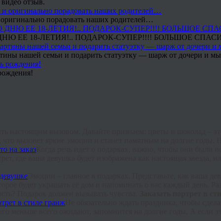
 видео отзыв.
 и оригинально порадовать наших родителей…
Ю ЕЕ 18-ЛЕТИЯ!.. ПОДАРОК-СУПЕР!!!! БОЛЬШОЕ СПАС
тины нашей семьи и подарить статуэтку — шарж от дочери и мы 
рождения!
 настоящим вызовом. Давайте признаем: цветы и шоколад – это 
, что вызовет яркие эмоции и станет памятным на долгие годы.
Когда речь идет о подарках, важно, чтобы они были 
т, где ваша девушка будет изображена как настоящая звезда, ил
Эмоции – главное в подарках. Представьте, как ваша де
торое будет украшать её дом и напоминать о вас каждый день. Ра
дость? Подарок должен вызывать чувства.
Заказать портрет в ст
Не обязательно ждать праздника, чтобы сде
его меньше всего ожидают, запомнится на долгие годы. А если э