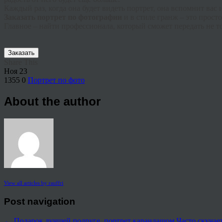
Каждый раз, когда она будет видеть портрет, она вспомнит вас
Заказать портрет по фотографии
и в стиле гранж – это прост
Главное – найти профессионала, который сможет передать не то
Заказать
Share This
Ноя
23
1355
0
Портрет по фото
About the author
View all articles by rauffri
Post navigation
←
Подарок лучшей подруге, портрет карандашом
Часто скучае