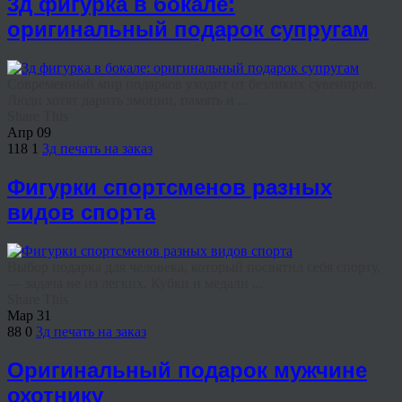
3д фигурка в бокале:
оригинальный подарок супругам
Современный мир подарков уходит от безликих сувениров.
Люди хотят дарить эмоции, память и ...
Share This
Апр
09
118
1
3д печать на заказ
Фигурки спортсменов разных
видов спорта
Выбор подарка для человека, который посвятил себя спорту,
— задача не из легких. Кубки и медали ...
Share This
Мар
31
88
0
3д печать на заказ
Оригинальный подарок мужчине
охотнику