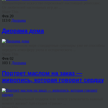
Миниатюрное искусство переживает настоящий ренессанс.
От любителей настольных игр до ...
Share This
Фев
20
113
0
Диорама
Диорама дома
В современном мире стандартные сувениры уже не способны
передать атмосферу уюта и исторического ...
Share This
Фев
02
103
1
Диорама
Портрет маслом на заказ —
живопись, которая говорит сердцу
Ищете уникальный подарок или хотите увековечить важный
момент жизни? Арт-студия «Гранж» ...
Share This