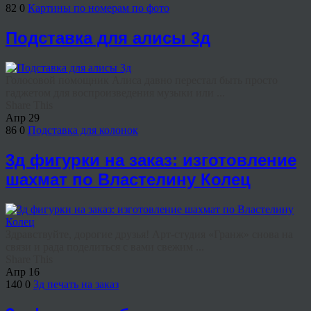
82
0
Картины по номерам по фото
Подставка для алисы 3д
Голосовой помощник Алиса давно перестал быть просто
гаджетом для воспроизведения музыки или ...
Share This
Апр
29
86
0
Подставка для колонок
3д фигурки на заказ: изготовление
шахмат по Властелину Колец
Здравствуйте, дорогие друзья! Арт-студия «Гранж» снова на
связи и рада поделиться с вами свежим ...
Share This
Апр
16
140
0
3д печать на заказ