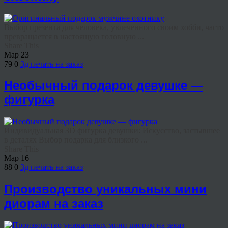
Выбор презента для человека, увлеченного своим хобби, часто
превращается в настоящую головную ...
Share This
Мар
23
79
0
3д печать на заказ
Необычный подарок девушке —
фигурка
Индивидуальная 3D фигурка девушки: Искусство, застывшее
в деталях Выбор подарка для близкого ...
Share This
Мар
16
88
0
3д печать на заказ
Производство уникальных мини
диорам на заказ