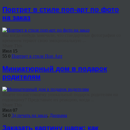
Портрет в стиле поп-арт по фото
на заказ
Вы когда-нибудь замечали, что стандартные фотографии со
временем теряют свою эмоциональную ...
Share This
Июл
15
55
0
Портрет в стиле Поп Арт
Миниатюрный дом в подарок
родителям
Ищете по-настоящему уникальный подарок родителям на
годовщину? Представьте их реакцию, когда ...
Share This
Июл
07
54
0
3д печать на заказ
,
Диорама
Заказать картину шарж: как