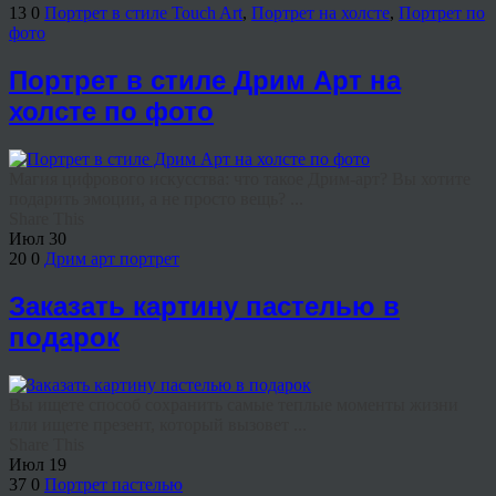
13
0
Портрет в стиле Touch Art
,
Портрет на холсте
,
Портрет по
фото
Портрет в стиле Дрим Арт на
холсте по фото
Магия цифрового искусства: что такое Дрим-арт? Вы хотите
подарить эмоции, а не просто вещь? ...
Share This
Июл
30
20
0
Дрим арт портрет
Заказать картину пастелью в
подарок
Вы ищете способ сохранить самые теплые моменты жизни
или ищете презент, который вызовет ...
Share This
Июл
19
37
0
Портрет пастелью