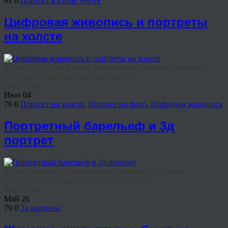
81
0
Портрет в стиле WPAP
Цифровая живопись и портреты
на холсте
В эпоху, когда цифровые фотографии хранятся тысячами в
облачных сервисах, люди всё чаще ...
Share This
Июн
04
76
0
Портрет на холсте
,
Портрет по фото
,
Цифровая живопись
Портретный барельеф и 3д
портрет
Когда цифровые технологии встречаются с ручным
мастерством, рождается объект, который ...
Share This
Май
26
79
0
3д картины