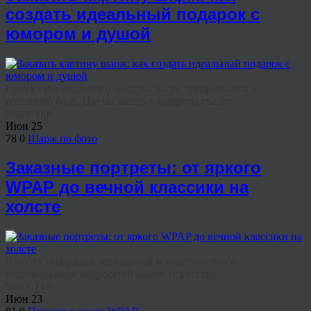
создать идеальный подарок с
юмором и душой
Поиск оригинального подарка часто превращается в
головную боль. Цветы завянут, конфеты съедят, ...
Share This
Июн
25
78
0
Шарж по фото
Заказные портреты: от яркого
WPAP до вечной классики на
холсте
В эпоху цифровых технологий и повсеместного
использования нейросетей живое искусство ...
Share This
Июн
23