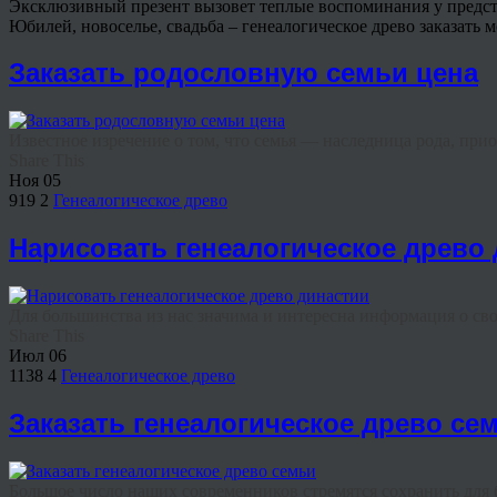
Эксклюзивный презент вызовет теплые воспоминания у предст
Юбилей, новоселье, свадьба – генеалогическое древо заказать 
Заказать родословную семьи цена
Известное изречение о том, что семья — наследница рода, прио
Share This
Ноя
05
919
2
Генеалогическое древо
Нарисовать генеалогическое древо
Для большинства из нас значима и интересна информация о свои
Share This
Июл
06
1138
4
Генеалогическое древо
Заказать генеалогическое древо се
Большое число наших современников стремятся сохранить для 