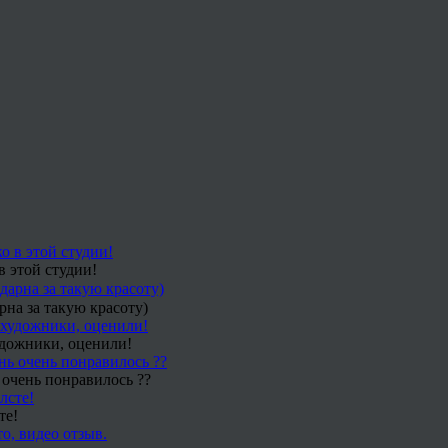
в этой студии!
рна за такую красоту)
удожники, оценили!
 очень понравилось ??
те!