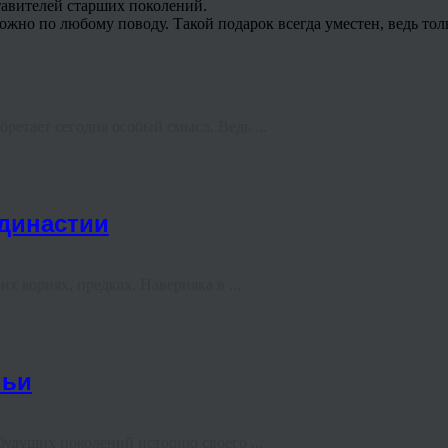
авителей старших поколений.
можно по любому поводу. Такой подарок всегда уместен, ведь то
бретает сегодня особый смысл. Ведь ...
 династии
х корнях, предках. Наверняка в ...
мьи
будущих поколений историю своего ...