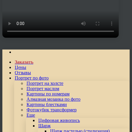
Заказать
Цены
Отзывы
Портрет по фото
Портрет на холсте
Портрет маслом
Картины по номерам
Алмазная мозаика по фото
Картины блестками
Фотокубик трансформер
Еще
Цифровая живопись
Шарж
Шарж пастелью (стилизация)