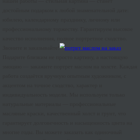
нашей работы — стильная картина — станет
достойным подарком к любой знаменательной дате:
юбилею, календарному празднику, личному или
профессиональному торжеству. Гарантируем высокое
качество исполнения, полное портретное сходство.
Звоните и заказывайте!
Подарите близким не просто картину, а настоящую
эмоцию — закажите
портрет маслом на холсте
. Каждая
работа создаётся вручную опытным художником, с
акцентом на точное сходство, характер и
индивидуальность модели. Мы используем только
натуральные материалы — профессиональные
масляные краски, качественный холст и грунт, что
гарантирует долговечность и насыщенность цвета на
многие годы. Вы можете заказать как одиночный