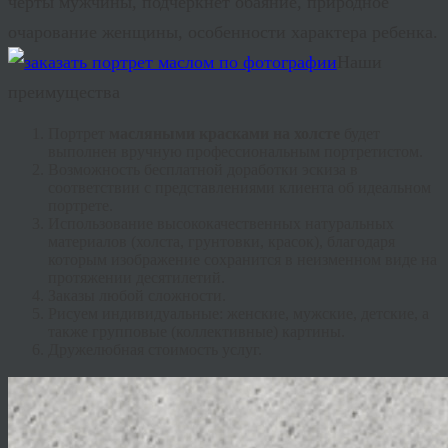
черты мужчины, подчеркнет обаяние, природное
очарование женщины, особенности характера ребенка.
Наши
преимущества
Портрет
масляными красками на холсте
будет
выполнен вручную профессиональным портретистом.
Возможность бесплатной доработки эскиза в
соответствии с представлениями клиента об идеальном
портрете.
Использование высококачественных натуральных
материалов (холста, грунтовки, красок), благодаря
которым изображение сохранится в неизменном виде на
протяжении десятилетий.
Заказы любой сложности.
Рисуем индивидуальные: женские, мужские, детские, а
также групповые (коллективные) картины.
Дружелюбная стоимость услуг.