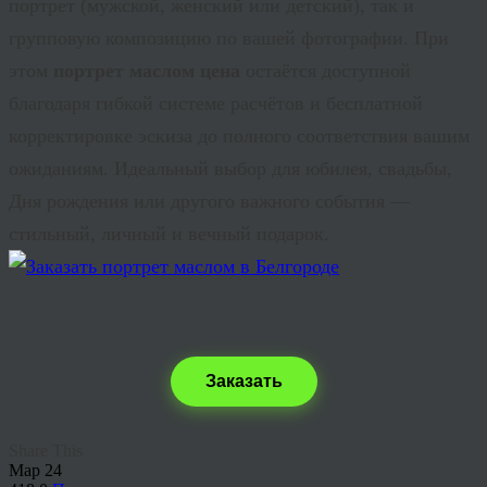
портрет (мужской, женский или детский), так и
групповую композицию по вашей фотографии. При
этом
портрет маслом цена
остаётся доступной
благодаря гибкой системе расчётов и бесплатной
корректировке эскиза до полного соответствия вашим
ожиданиям. Идеальный выбор для юбилея, свадьбы,
Дня рождения или другого важного события —
стильный, личный и вечный подарок.
Заказать
Share This
Мар
24