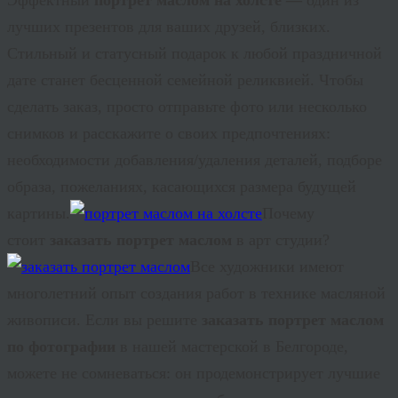
лучших презентов для ваших друзей, близких.
Стильный и статусный подарок к любой праздничной
дате станет бесценной семейной реликвией. Чтобы
сделать заказ, просто отправьте фото или несколько
снимков и расскажите о своих предпочтениях:
необходимости добавления/удаления деталей, подборе
образа, пожеланиях, касающихся размера будущей
картины.
Почему
стоит
заказать портрет маслом
в арт студии?
Все художники имеют
многолетний опыт создания работ в технике масляной
живописи. Если вы решите
з
аказать
портрет маслом
по фотографии
в нашей мастерской в Белгороде,
можете не сомневаться: он продемонстрирует лучшие