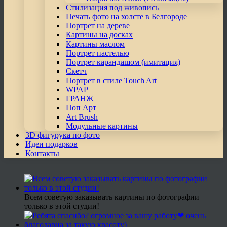
Стилизация под живопись
Печать фото на холсте в Белгороде
Портрет на дереве
Картины на досках
Картины маслом
Портрет пастелью
Портрет карандашом (имитация)
Скетч
Портрет в стиле Touch Art
WPAP
ГРАНЖ
Поп Арт
Art Brush
Модульные картины
3D фигурука по фото
Идеи подарков
Контакты
Всем советую заказывать картины по фотографии
только в этой студии!