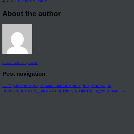
418
0
Портрет маслом
About the author
View all articles by rauffri
Post navigation
←
Мужской портрет маслом на холсте
Безумно рады
полученному подарку — портрету по фото, видео отзыв.
→