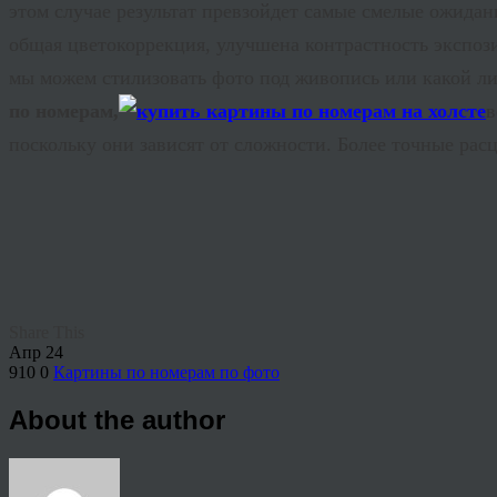
этом случае результат превзойдет самые смелые ожида
общая цветокоррекция, улучшена контрастность экспоз
мы можем стилизовать фото под живопись или какой л
по номерам,
в
поскольку они зависят от сложности. Более точные расц
Share This
Апр
24
910
0
Картины по номерам по фото
About the author