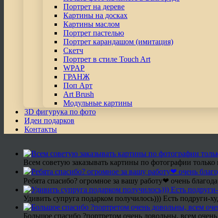
Портрет на дереве
Картины на досках
Картины маслом
Портрет пастелью
Портрет карандашом (имитация)
Скетч
Портрет в стиле Touch Art
WPAP
ГРАНЖ
Поп Арт
Art Brush
Модульные картины
3D фигурука по фото
Идеи подарков
Контакты
Всем советую заказывать картины по фотографии только 
Ребята спасибо? огромное за вашу работу❤ очень благода
Удивить супруга подарком получилось))) Есть подруги-х
Большое спасибо ?портретом очень довольны, всем очень