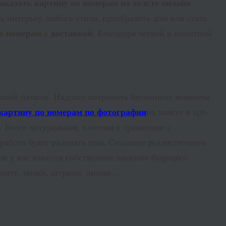
заказать картину по номерам на холсте онлайн
.
 интерьер любого стиля, преобразить дом или стать
о номерам с доставкой.
Благодаря четкой и понятной
нашей памяти. Надолго сохранить бесценные моменты
на холсте в арт-
 Более натуральная, плотная в сравнении с
абота будет радовать глаз. Создание реалистичного
и у вас имеется собственное видение будущего
олните, мазки, штрихи, линии…