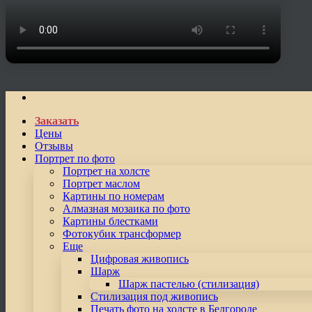
Заказать
Цены
Отзывы
Портрет по фото
Портрет на холсте
Портрет маслом
Картины по номерам
Алмазная мозаика по фото
Картины блестками
Фотокубик трансформер
Еще
Цифровая живопись
Шарж
Шарж пастелью (стилизация)
Стилизация под живопись
Печать фото на холсте в Белгороде