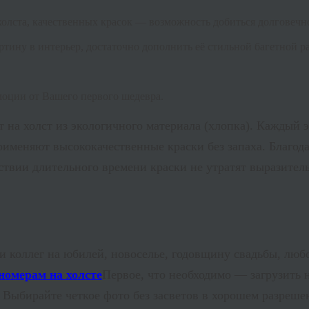
холста, качественных красок — возможность добиться долговеч
тину в интерьер, достаточно дополнить её стильной багетной р
моции от Вашего первого шедевра.
на холст из экологичного материала (хлопка). Каждый 
именяют высококачественные краски без запаха. Благода
твии длительного времени краски не утратят выразитель
и коллег на юбилей, новоселье, годовщину свадьбы, лю
Первое, что необходимо — загрузить 
. Выбирайте четкое фото без засветов в хорошем разре