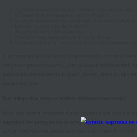
Удивительная долговечность. Применение натурального 
особенностей выполненных на холсте работ.
Легкость обрамления. Чтобы органично вписать такую кар
Высокое сходство, реалистичность.
Эксклюзивность. Ручная работа.
Демократичная цена наборов для творчества.
Несравнимое впечатление от процесса и незабываемые э
С филигранной точностью разработанную схему наносят 
отлично просматривается. Для создания изображений пр
воссоздать впечатляющий яркий сюжет. Даже по прошес
насыщенностью.
Как оформить заказ в нашем интернет магазине?
Если вам нужен нетривиальный сюрприз для родных ил
картины по номерам на холсте.
ватсап документом, вконтакте или электронной почтой