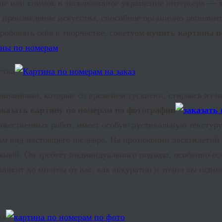
ние или снимок в эксклюзивное украшение интерьера —
произведение искусства, способное органично дополнить
робовать себя в творчестве, советуем
купить картины п
ства
инаниями, которые со временем тускнеют, стираясь из 
аказать картину по номерам по фотографии
ожественных работ, имеет особую рустикальную текстуру.
м вид настоящего шедевра. На протяжении десятилетий р
ный. Он требует индивидуального подхода, особенно есл
зависит во многом от вас, как аккуратно и точно вы исп
ва