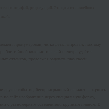
ности фотографий, репродукций. Это одна из важнейших
амкой.
элемент пронумерован, четко детализирован, поэтому
ря богатейшей колористической палитре удаётся
ных оттенков, продолжая радовать глаз своей
бое другое событие, беспроигрышный вариант —
купить
на по сайт изображение через специальную форму,
шении с равномерным освещением, крупным планом. В