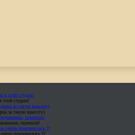
в этой студии!
рна за такую красоту)
удожники, оценили!
 очень понравилось ??