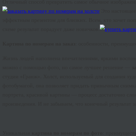
Отличный способ превратить самое обычное изображе
Это настоящее 
эффектным презентом для близких. Всем, кто хочет поп
схеме результат порадует даже новичков.
Картина по номерам на заказ
: особенности, преимуще
Жизнь людей наполнена впечатлениями, яркими воспом
можно с помощью фото, но самое лучшее решение —
з
студии «Гранж». Холст, используемый для создания худ
фотобумагой, она позволяет придать привычным снимка
портрета, красивой картины — процесс достаточно слож
произведения. И не забываем, что конечный результат 
Уникальная
картина по номерам по фото
: преимущест