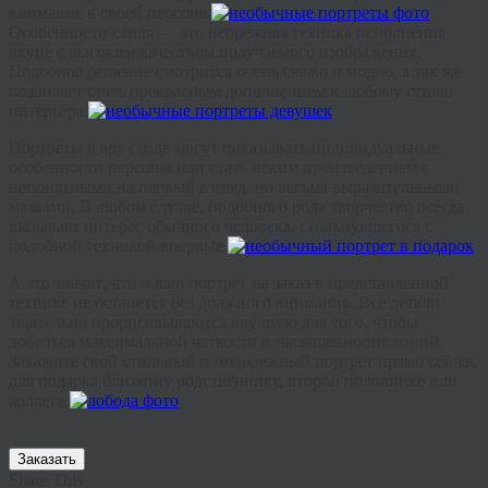
внимание к своей персоне.
Особенности стиля — это небрежная техника исполнения
вкупе с высоким качеством получаемого изображения.
Подобное решение смотрится очень свежо и модно, а так же
позволяет стать прекрасным дополнением к любому стилю
интерьера.
Портреты в арт стиле могут показывать индивидуальные
особенности персоны или стать неким произведением с
непонятными на первый взгляд, но весьма выразительными
мазками. В любом случае, подобного рода творчество всегда
вызывает интерес обычного человека, столкнувшегося с
подобной техникой впервые.
А это значит, что и ваш портрет на заказ в представленной
технике не останется без должного внимания. Все детали
тщательно прорисовываются вручную для того, чтобы
добиться максимальной четкости и насыщенности линий.
Закажите свой стильный и молодежный портрет прямо сейчас
для подарка близкому родственнику, второй половинке или
коллеге.
Заказать
Share This