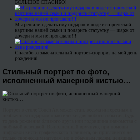
БОЛЬШОЕ СПАСИБО!
Мы решили сделать ему подарок в виде исторической
картины нашей семьи и подарить статуэтку — шарж от
дочери и мы не прогадали!!!
Спасибо за замечательный портрет-сюрприз на мой день
рождения!
Стильный портрет по фото,
исполненный манерной кистью…
Портрет в стиле
Touch
Art
может стать весьма интересным и
необычным подарком практически для любого события, будь
то день рождения близкого друга или годовщина знакомства с
любимой девушкой. Выполненный вручную, при помощи
цифровой кисти графического планшета, он приглянется не
только творческим натурам, но и обычным людям, ценящим