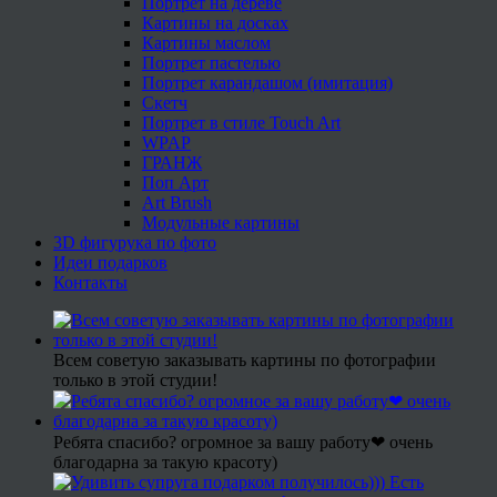
Портрет на дереве
Картины на досках
Картины маслом
Портрет пастелью
Портрет карандашом (имитация)
Скетч
Портрет в стиле Touch Art
WPAP
ГРАНЖ
Поп Арт
Art Brush
Модульные картины
3D фигурука по фото
Идеи подарков
Контакты
Всем советую заказывать картины по фотографии
только в этой студии!
Ребята спасибо? огромное за вашу работу❤ очень
благодарна за такую красоту)