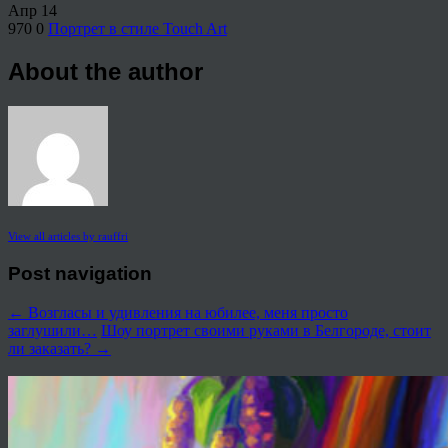
Апр
14
970
0
Портрет в стиле Touch Art
About the author
View all articles by rauffri
Post navigation
←
Возгласы и удивления на юбилее, меня просто
заглушили…
Шоу портрет своими руками в Белгороде, стоит
ли заказать?
→