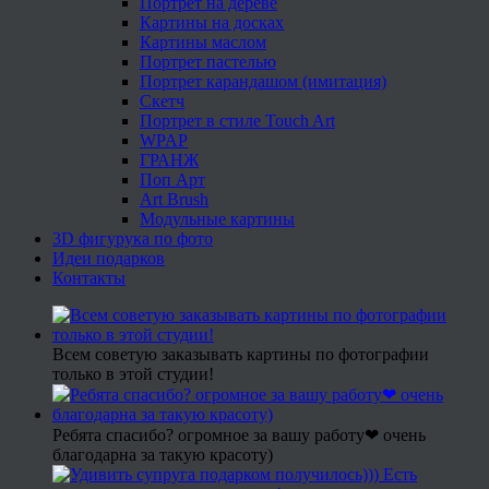
Портрет на дереве
Картины на досках
Картины маслом
Портрет пастелью
Портрет карандашом (имитация)
Скетч
Портрет в стиле Touch Art
WPAP
ГРАНЖ
Поп Арт
Art Brush
Модульные картины
3D фигурука по фото
Идеи подарков
Контакты
Всем советую заказывать картины по фотографии
только в этой студии!
Ребята спасибо? огромное за вашу работу❤ очень
благодарна за такую красоту)