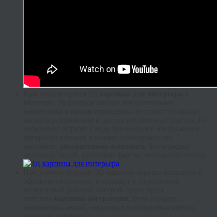
Красиво смотрятся 3Д
картины для интерьера
в
квартире. Увлекаться такими декоративными
элементами в жилом помещении не стоит: это может
вызвать раздражение и другие неприятные чувства. Но
небольшие штрихи в виде трехмерного изображения
прекрасно освежат и оживят помещение: это,
например,
декоративная живопись
, фотографии
любимых людей, кухонный фартук, небольшой постер.
При умелом подходе 3D картины хорошо впишутся в
офисную обстановку и создадут у сотрудников
позитивный рабочий настрой. Здесь будут
уместны
картины-абстракции
, фото городов,
знаменитых людей, неброские изображения цветов,
природы, техники.