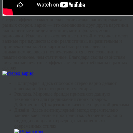
Стерео эффект создает впечатление оглядывания предмета с
разных сторон,
варио
— это сменяющие друг друга картинки,
выполненные в виде анимации, мини-фильма,
zoom
-
зарисовки. Изделия, изготовленные по этой методике, имеют
важные преимущества: они реалистичны, выразительны и
привлекательны. Эти картины быстро завладевают
вниманием человека и отпечатываются в его сознании и
памяти сильнее, чем статичные. Благодаря своим свойствам
визуальные печатные эффекты очень востребованы в разных
сферах.
Полиграфия. Здесь способом стерео-
варио
делают
календари, фото, открытки, сувениры.
Реклама. Мировые бренды применяют данную
технологию для продвижения своих товаров.
Действенны
3Д картины
в качестве наружной рекламы.
Дизайн. Здесь
лентикулярный
метод стремительно
завоевывает разные пространства. Особенно хорошо
подходит он для интерьеров, выполненных в
современных стилях.