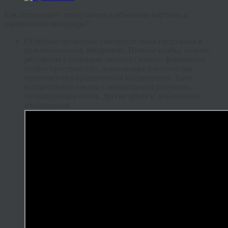
Как используют движущиеся и объемные картины в
оформлении интерьера?
Особенно органично смотрится такая продукция в
развлекательных заведениях. Ночные клубы, казино,
рестораны с помощью «живых» картин формируют
особое пространство, помогающее посетителям
проникнуться праздничным настроением. Здесь
востребованы панели с меняющимся рисунком,
пульсирующие пятна, другие яркие и динамичные
изображения.