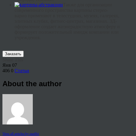
Также для организации
современного пространства картины стерео-
варио
применяют в телестудиях, музеях, галереях,
элитных клубах,
фитнес
-центрах, магазинах. 3Д-
оформление создает жизнерадостную атмосферу и
формирует положительный имидж компании или
учреждения.
Заказать
Share This
Янв
07
406
0
Статьи
About the author
View all articles by rauffri