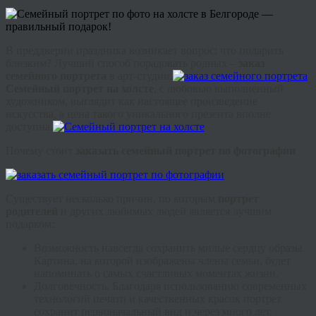
В преддверии праздника возникает вопрос: что подарить
близким? Лучший способ порадовать родных –
заказ
семейного портрета
в арт-студии.
Семейный портрет на холсте
, с любовью выполненный
художником, выглядит как настоящее произведение
искусства, а цена такого уникального презента вполне
доступна.
Почему стоит
заказать семейный портрет по фотографии
Существует несколько причин, по которым
портрет
родителей
и других любимых людей является лучшим
подарком:
Возможность навсегда сохранить милые сердцу образы.
Картина, на которой изображены члены семьи, будет
напоминать о самых счастливых моментах жизни.
Долговечность. Благодаря использованию современных
технологий печати и качественных красок портрет
сохранит первоначальный вид и через много лет.