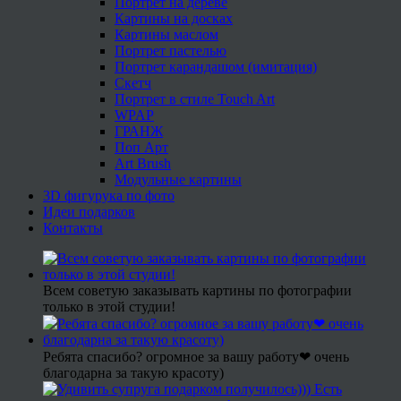
Портрет на дереве
Картины на досках
Картины маслом
Портрет пастелью
Портрет карандашом (имитация)
Скетч
Портрет в стиле Touch Art
WPAP
ГРАНЖ
Поп Арт
Art Brush
Модульные картины
3D фигурука по фото
Идеи подарков
Контакты
Всем советую заказывать картины по фотографии
только в этой студии!
Ребята спасибо? огромное за вашу работу❤ очень
благодарна за такую красоту)