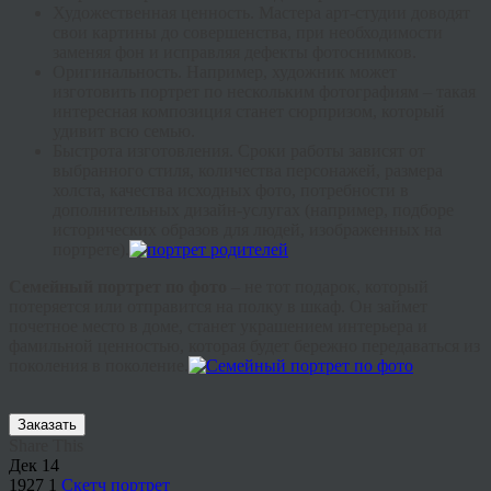
Художественная ценность. Мастера арт-студии доводят
свои картины до совершенства, при необходимости
заменяя фон и исправляя дефекты фотоснимков.
Оригинальность. Например, художник может
изготовить портрет по нескольким фотографиям – такая
интересная композиция станет сюрпризом, который
удивит всю семью.
Быстрота изготовления. Сроки работы зависят от
выбранного стиля, количества персонажей, размера
холста, качества исходных фото, потребности в
дополнительных дизайн-услугах (например, подборе
исторических образов для людей, изображенных на
портрете).
Семейный портрет по фото
– не тот подарок, который
потеряется или отправится на полку в шкаф. Он займет
почетное место в доме, станет украшением интерьера и
фамильной ценностью, которая будет бережно передаваться из
поколения в поколение.
Заказать
Share This
Дек
14
1927
1
Скетч портрет