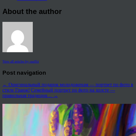
About the author
View all articles by rauffri
Post navigation
←
Оригинальный подарок молодоженам — портрет по фото в
стиле Гранж!
Семейный портрет по фото на холсте —
правильная традиция…
→