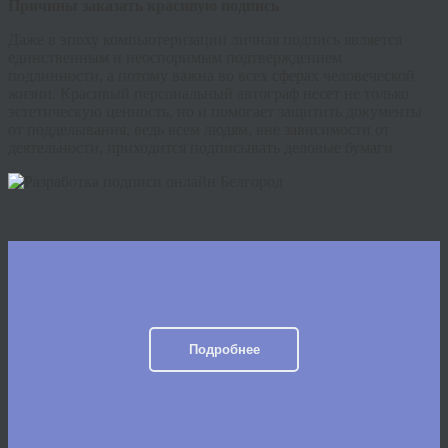
Причины заказать красивую подпись
Даже в эпоху компьютеризации личная подпись является
единственным и неоспоримым подтверждением
подлинности, а потому важна во всех сферах человеческой
жизни. Красивый персональный автограф несет не только
эстетическую ценность, но и помогает защитить документы
от подделывания, ведь всем людям, вне зависимости от
деятельности, приходится подписывать деловые бумаги.
Подробнее