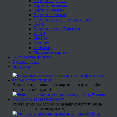
Портрет на дереве
Картины на досках
Картины маслом
Портрет пастелью
Портрет карандашом (имитация)
Скетч
Портрет в стиле Touch Art
WPAP
ГРАНЖ
Поп Арт
Art Brush
Модульные картины
3D фигурука по фото
Идеи подарков
Контакты
Всем советую заказывать картины по фотографии
только в этой студии!
Ребята спасибо? огромное за вашу работу❤ очень
благодарна за такую красоту)