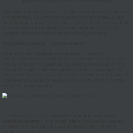
Красивая личная подпись – это выражение индивидуальности
и
статусности
. Не случайно подписи великих людей до сих
пор приводят в пример, как образец безупречного вкуса. Если
Вас интересует
разработка личной подписи,
то у нас Вы
сможете заказать услугу онлайн по выгодной цене.
Разработка подписи — что это и зачем
Индивидуальная
разработка подписи
– создание
каллиграфической личной подписи человека в соответствии с
особенностями его характера, должности, рода занятий. То,
как расписывается человек, многое говорит о его характере,
вкусе, темпераменте. Красивая подпись заявляет не только об
особенностях личности человека, но и о его статусе, месте в
обществе, образе жизни.
Если Вы ищете услугу «
разработка подписи человека
онлайн
бесплатн
о
», то в нашей Мастерской можно заказать
создание индивидуальной
каллиграфии
для себя или в
подарок недорого.