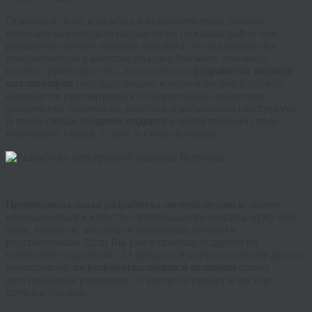
Огромный опыт в дизайне и художественных работах
позволил нам открыть направление по каллиграфии или
разработке личной подписи человека. Услуга пользуется
популярностью в качестве подарка близкому человеку,
коллеге, руководителю. Эксклюзивная
разработка подписи
каллиграфия
подойдет людям, которым по долгу службы
приходится просматривать и подписывать множество
документов: политикам, юристам и работникам
госструктур
.
В таком случае
создание подписи
в неповторимом стиле
подчеркнет имидж, статус и стиль человека.
Профессиональная
разработка личной подписи
может
использоваться в качестве оригинального подарка мужу или
жене, коллегам, высокопоставленным друзьям и
родственникам. Если Вы уже в поисках подарков на
новогодние праздники, 23 февраля, 8 марта или любое другое
мероприятие,
то разработка подписи человека
станет
оригинальным решением, от которого придут в восторг
друзья и близкие.