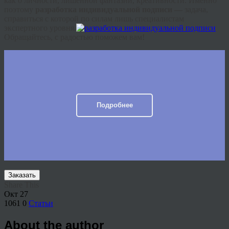
как о личности, лишенной фантазии,
креативности
. Именно
поэтому
разработка индивидуальной подписи —
задача,
справиться с которой по силам лишь специалистам
экспертного уровня.
Обращайтесь, с радостью поможем вам!
Подробнее
Заказать
Share This
Окт
27
1061
0
Статьи
About the author