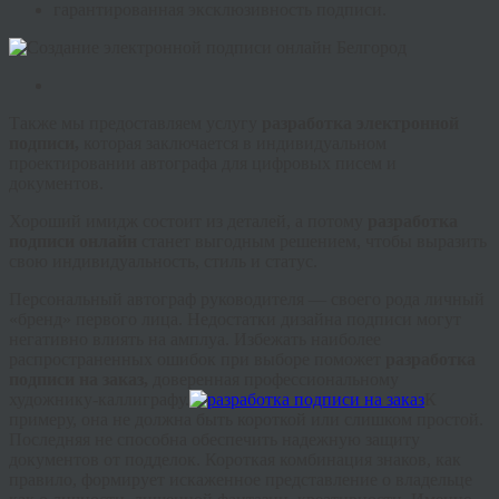
гарантированная эксклюзивность подписи.
Также мы предоставляем услугу
разработка электронной
подписи,
которая заключается в индивидуальном
проектировании автографа для цифровых писем и
документов.
Хороший имидж состоит из деталей, а потому
разработка
подписи онлайн
станет выгодным решением, чтобы выразить
свою индивидуальность, стиль и статус.
Персональный автограф руководителя — своего рода личный
«бренд» первого лица. Недостатки дизайна подписи могут
негативно влиять на амплуа. Избежать наиболее
распространенных ошибок при выборе поможет
разработка
подписи на заказ,
доверенная профессиональному
художнику-каллиграфу.
К
примеру, она не должна быть короткой или слишком простой.
Последняя не способна обеспечить надежную защиту
документов от подделок. Короткая комбинация знаков, как
правило, формирует искаженное представление о владельце