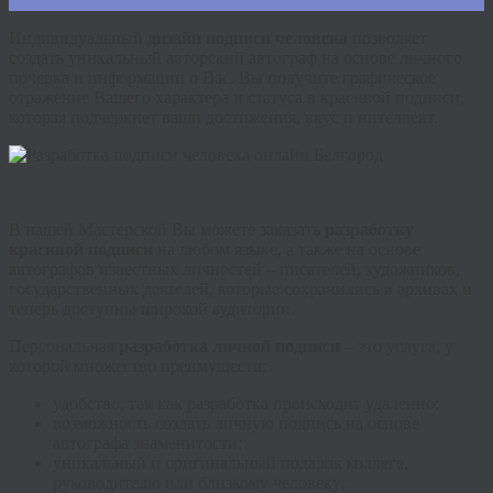
Индивидуальный
дизайн подписи человека
позволяет
создать уникальный авторский автограф на основе личного
почерка и информации о Вас. Вы получите графическое
отражение Вашего характера и статуса в красивой подписи,
которая подчеркнет ваши достижения, вкус и интеллект.
В нашей Мастерской Вы можете заказать
разработку
красивой подписи
на любом языке, а также на основе
автографов известных личностей – писателей, художников,
государственных деятелей, которые сохранились в архивах и
теперь доступны широкой аудитории.
Персональная
разработка личной подписи
– это услуга, у
которой множество преимуществ:
удобство, так как разработка происходит удаленно;
возможность создать личную подпись на основе
автографа знаменитости;
уникальный и оригинальный подарок коллеге,
руководителю или близкому человеку;