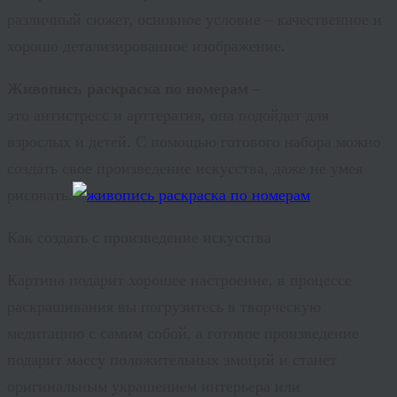
различный сюжет, основное условие – качественное и
хорошо детализированное изображение.
Живопись раскраска по номерам
–
это
антистресс
и
арттератия
, она подойдет для
взрослых и детей. С помощью готового набора можно
создать свое произведение искусства, даже не умея
рисовать.
Как создать с произведение искусства
Картина подарит хорошее настроение, в процессе
раскрашивания вы погрузитесь в творческую
медитацию с самим собой, а готовое произведение
подарит массу положительных эмоций и станет
оригинальным украшением интерьера или