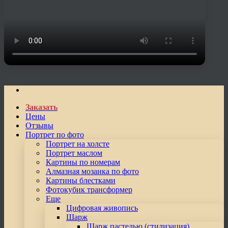
Заказать
Цены
Отзывы
Портрет по фото
Портрет на холсте
Портрет маслом
Картины по номерам
Алмазная мозаика по фото
Картины блестками
Фотокубик трансформер
Еще
Цифровая живопись
Шарж
Шарж пастелью (стилизация)