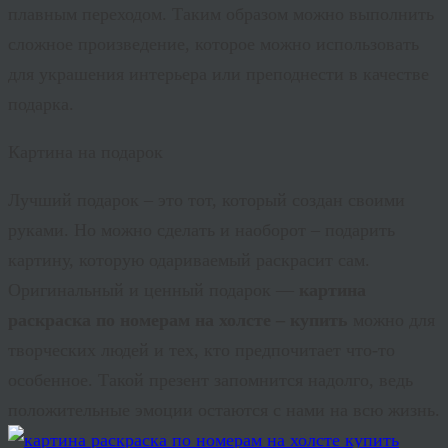
плавным переходом. Таким образом можно выполнить
сложное произведение, которое можно использовать
для украшения интерьера или преподнести в качестве
подарка.
Картина на подарок
Лучший подарок – это тот, который создан своими
руками. Но можно сделать и наоборот – подарить
картину, которую одариваемый раскрасит сам.
Оригинальный и ценный подарок —
картина
раскраска по номерам на холсте – купить
можно для
творческих людей и тех, кто предпочитает что-то
особенное. Такой презент запомнится надолго, ведь
положительные эмоции остаются с нами на всю жизнь.