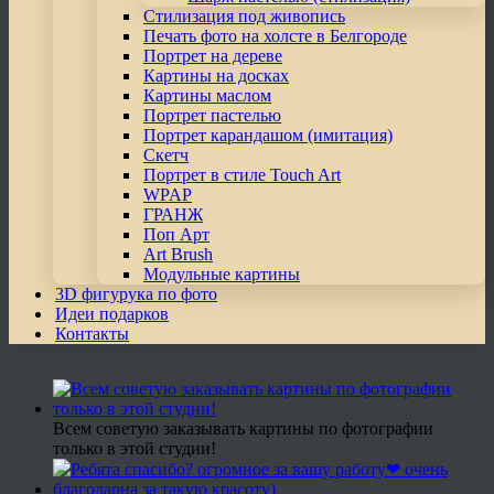
Стилизация под живопись
Печать фото на холсте в Белгороде
Портрет на дереве
Картины на досках
Картины маслом
Портрет пастелью
Портрет карандашом (имитация)
Скетч
Портрет в стиле Touch Art
WPAP
ГРАНЖ
Поп Арт
Art Brush
Модульные картины
3D фигурука по фото
Идеи подарков
Контакты
Всем советую заказывать картины по фотографии
только в этой студии!