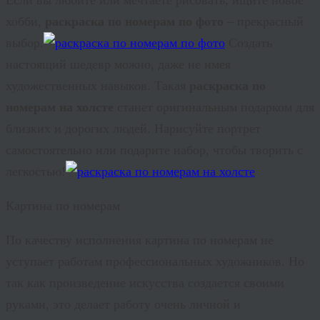
хобби,
раскраска по номерам по фото
– прекрасный
выбор.
Создать
настоящий шедевр можно, даже не имея
художественных навыков. Такая
раскраска по
номерам на холсте
станет оригинальным подарком для
близких и дорогих людей. Нарисуйте портрет
самостоятельно или подарите набор, чтобы творить с
легкостью!
Картина по номерам
По качеству исполнения картина по номерам не
уступает работам профессиональных художников. Но
так как произведение искусства создается своими
руками, это делает работу очень личной и