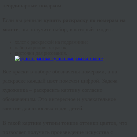
неординарным подарком.
Если вы решили
купить раскраску по номерам на
холсте
, вы получите набор, в который входит:
холст с раскраской на подрамнике;
набор акриловых красок;
кисточки для рисования.
Все краски в наборе обозначены номерами, а на
раскраске каждый цвет помечен цифрой. Задача
художника – раскрасить картину согласно
обозначениям. Это интересное и увлекательное
занятие для взрослых и для детей.
В такой картине учтены тонкие оттенки цветов, что
позволяет получить произведение искусства с