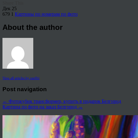
Share This
Дек
25
679
1
Картины по номерам по фото
About the author
View all articles by rauffri
Post navigation
←
Фотокубик трансформер, купить в подарок Белгород
Картина по фото на заказ Белгород
→