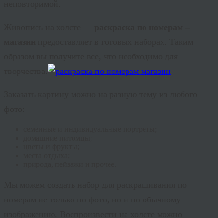
неповторимой.
Живопись на холсте —
раскраска по номерам –
магазин
предоставляет в готовых наборах. Таким
образом вы получите все, что необходимо для
творчества.
Заказать картину можно на разную тему из любого
фото:
семейные и индивидуальные портреты;
домашние питомцы;
цветы и фрукты;
места отдыха;
природа, пейзажи и прочее.
Мы можем создать набор для раскрашивания по
номерам не только по фото, но и по обычному
изображению. Воспроизвести на холсте можно