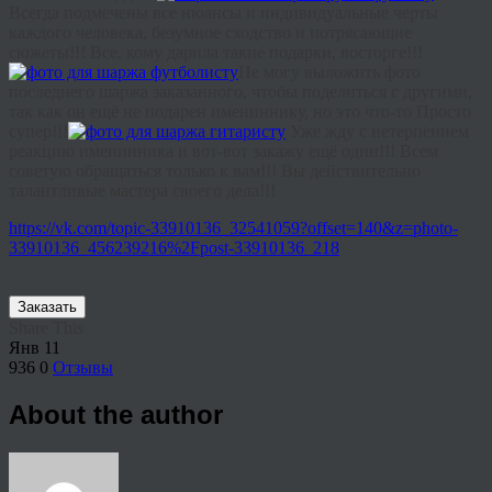
Всегда подмечены все нюансы и индивидуальные черты
каждого человека, безумное сходство и потрясающие
сюжеты!!! Все, кому дарила такие подарки, восторге!!!
Не могу выложить фото
последнего шаржа заказанного, чтобы поделиться с другими,
так как он ещё не подарен имениннику, но это
что-то
Просто
супер!!!
Уже жду с нетерпением
реакцию именинника и вот-вот закажу ещё один!!! Всем
советую обращаться только к вам!!! Вы действительно
талантливые мастера своего дела!!!
https://vk.com/topic-33910136_32541059?offset=140&z=photo-
33910136_456239216%2Fpost-33910136_218
Заказать
Share This
Янв
11
936
0
Отзывы
About the author