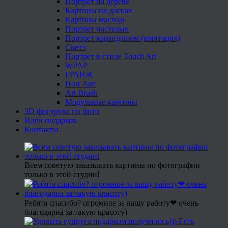
Портрет на дереве
Картины на досках
Картины маслом
Портрет пастелью
Портрет карандашом (имитация)
Скетч
Портрет в стиле Touch Art
WPAP
ГРАНЖ
Поп Арт
Art Brush
Модульные картины
3D фигурука по фото
Идеи подарков
Контакты
Всем советую заказывать картины по фотографии
только в этой студии!
Ребята спасибо? огромное за вашу работу❤ очень
благодарна за такую красоту)