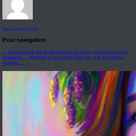
View all articles by rauffri
Post navigation
←
Креативный Art Brush портрет по фото для руководителя
женщины…
Модный и стильный Поп Арт для достойных
мужчин…
→