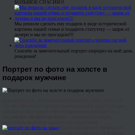
БОЛЬШОЕ СПАСИБО!
Мы решили сделать ему подарок в виде исторической
картины нашей семьи и подарить статуэтку — шарж от
дочери и мы не прогадали!!!
Спасибо за замечательный портрет-сюрприз на мой день
рождения!
Портрет по фото на холсте в
подарок мужчине
Еще не решили, что преподнести коллеге, другу, боссу по
случаю юбилея или другой знаменательной даты? Сегодня
каждый из заказчиков имеет возможность приобрести у
нас
портрет по фото на заказ
— отличный подарок,
подготовленный персонально для получателя.
Подобный презент запомнится
надолго, будет уместен в качестве сюрприза на 23 февраля,