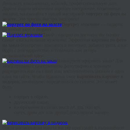
День всех влюбленных, юбилей, профессиональную дату.
Дарите вашим мужчинам хорошее настроение, позитивные
эмоции, заказывайте в нашей мастерской
портрет по фото на
холсте.
Это просто, быстро, недорого!
Портрет мужчине —
подарок
на любой вкус и бюджет
Такой сюрприз по достоинству оценят
самые взыскательные мужчины. Эффектная
картина по фото
на заказ
безупречно впишется в интерьер, добавит уюта, а вас
будут с благодарностью вспоминать как автора
нетривиальной идеи.
Планируете оформить заказ? Для
этого отправьте качественную фотографию в хорошем
разрешении нам на e-
mail
или воспользуйтесь заказом в один
клик на сайте. Чтобы художник смог
нарисовать картину в
подарок,
необходимо определиться со стилем. Это может
быть
портрет в образе;
дружеский шарж;
изображение в стилях
touch
art
,
gta
, поп арт,
скетч,
дрим
арт или другой популярной манере.
После согласования макета мастер приступит к выполнению