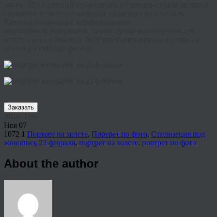
заказа. Многолетний опыт специалистов арт-студии является
гарантией отменного качества, сходства с оригиналом.
Картина, созданная с использованием
экологичных
материалов, станет лучшим сюрпризом для
мужчин всех возрастов. Действует оперативная доставка в
любой российский регион.
Заказать
Share This
Ноя
07
1072
1
Портрет на холсте
,
Портрет по фото
,
Стилизация под
живопись
23 февраля
,
портрет на холсте
,
портрет по фото
About the author