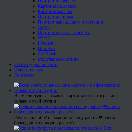
Портрет на дереве
Картины на досках
Картины маслом
Портрет пастелью
Портрет карандашом (имитация)
Скетч
Портрет в стиле Touch Art
WPAP
ГРАНЖ
Поп Арт
Art Brush
Модульные картины
3D фигурука по фото
Идеи подарков
Контакты
Всем советую заказывать картины по фотографии
только в этой студии!
Ребята спасибо? огромное за вашу работу❤ очень
благодарна за такую красоту)