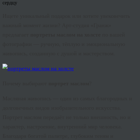
Ищете уникальный подарок или хотите увековечить
важный момент жизни? Арт-студия «Гранж»
предлагает
портреты маслом на холсте
по вашей
фотографии — ручную, тёплую и эмоциональную
живопись, созданную с душой и мастерством.
Почему выбирают
портрет маслом
?
Масляная живопись — один из самых благородных и
долговечных видов изобразительного искусства.
Портрет маслом передаёт не только внешность, но и
характер, настроение, внутренний мир человека.
Благодаря богатой палитре, глубоким теням и