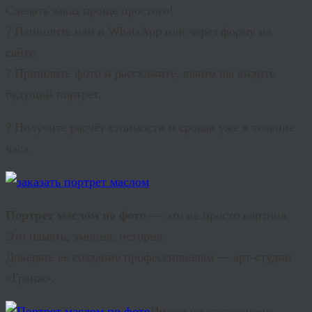
Сделать заказ проще простого!
? Напишите нам в WhatsApp или через форму на
сайте.
? Пришлите фото и расскажите, каким вы видите
будущий портрет.
? Получите расчёт стоимости и сроков уже в течение
часа.
Портрет маслом по фото
— это не просто картина.
Это память, эмоция, история.
Доверьте её создание профессионалам — арт-студии
«Гранж».
Ищете по-настоящему