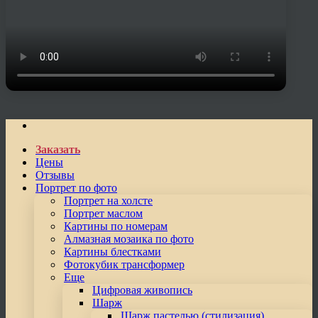
Заказать
Цены
Отзывы
Портрет по фото
Портрет на холсте
Портрет маслом
Картины по номерам
Алмазная мозаика по фото
Картины блестками
Фотокубик трансформер
Еще
Цифровая живопись
Шарж
Шарж пастелью (стилизация)