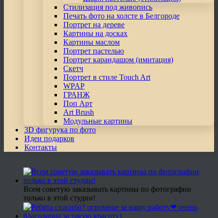
Стилизация под живопись
Печать фото на холсте в Белгороде
Портрет на дереве
Картины на досках
Картины маслом
Портрет пастелью
Портрет карандашом (имитация)
Скетч
Портрет в стиле Touch Art
WPAP
ГРАНЖ
Поп Арт
Art Brush
Модульные картины
3D фигурука по фото
Идеи подарков
Контакты
Всем советую заказывать картины по фотографии
только в этой студии!