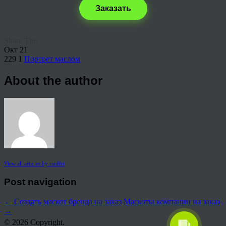
Заказать
Share This
Окт
21
229
1
Портрет маслом
About the author
View all articles by rauffri
Post navigation
←
Создать маскот бренда на заказ
Маскоты компании на заказ
→
© 2026 Copyright.