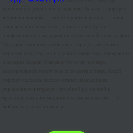
душевный и уникальный подарок? Закажите
портрет
человека маслом
— это не просто картина, а живое
произведение искусства, написанное вручную
профессиональным художником по вашей фотографии.
Масляная живопись позволяет передать не только
внешнее сходство, но и глубину характера, настроение
и эмоции модели благодаря богатой палитре,
выразительной текстуре и игре света и тени. Такой
портрет человека маслом
станет изысканным
украшением интерьера, семейной реликвией и
трогательным напоминанием о самом важном — о
любви, близости и памяти.