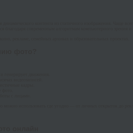
я динамического контента из статичного изображения. Чаще всег
ется благодаря современным алгоритмам компьютерного зрения и
 кино, рекламе, семейных архивах и образовательных проектах.
ению фото?
 и генерирует движения.
ысячах видеозаписей.
листичные кадры.
 фото.
боты с лицами.
ую можно использовать где угодно — от личных открыток до ре
ото онлайн