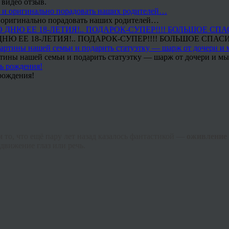
 видео отзыв.
 и оригинально порадовать наших родителей…
Ю ЕЕ 18-ЛЕТИЯ!.. ПОДАРОК-СУПЕР!!!! БОЛЬШОЕ СПАС
тины нашей семьи и подарить статуэтку — шарж от дочери и мы 
рождения!
то, что ещё пару лет назад казалось фантастикой —
оживление
движение глаз или речь.