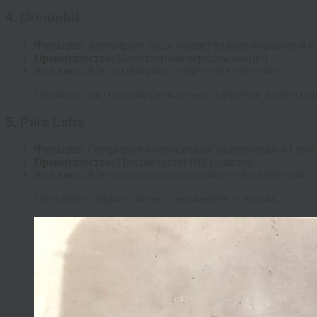
4.
Dreambit
Функция:
Анимирует лицо, создаёт разные выражения и
Преимущества:
Качественная передача эмоций
Для кого:
Для дизайнеров и творческих проектов
Подходит для создания уникальных портретов и анимаци
5.
Pika Labs
Функция:
Генерирует полноценные видеоролики из изо
Преимущества:
Продвинутый ИИ-редактор
Для кого:
Для продвинутых пользователей и креаторов
Позволяет создавать видео с движением и звуком.