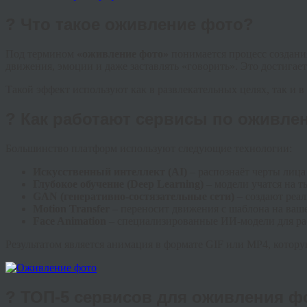
? Что такое оживление фото?
Под термином
«оживление фото»
понимается процесс создани
движения, эмоции и даже заставлять «говорить». Это достига
Такой эффект используют как в развлекательных целях, так и в
? Как работают сервисы по оживл
Большинство платформ используют следующие технологии:
Искусственный интеллект (AI)
– распознаёт черты лица
Глубокое обучение (Deep Learning)
– модели учатся на т
GAN (генеративно-состязательные сети)
– создают реа
Motion Transfer
– переносит движения с шаблона на ваше
Face Animation
– специализированные ИИ-модели для ра
Результатом является анимация в формате GIF или MP4, котор
? ТОП-5 сервисов для оживления ф