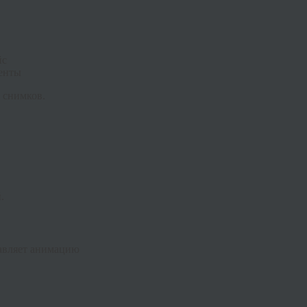
йс
менты
 снимков.
.
бавляет анимацию