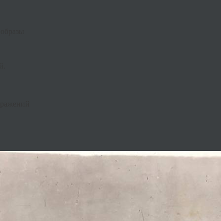
 образы
й.
бражений