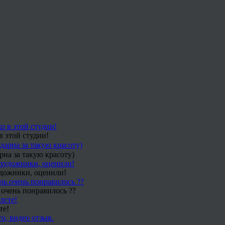
в этой студии!
рна за такую красоту)
удожники, оценили!
 очень понравилось ??
те!