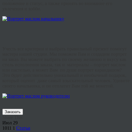
положение и статус, а также принять во внимание его
увлечения и хобби.
Учесть все критерии и выбрать правильный презент помогут
мастера нашей студии. Мы поможем Вам и создадим портрет
на заказ. Вы можете выбрать по своему желанию и вкусу как
стиль исполнения заказа, так и материалы – портрет маслом
или пастелью, а может Вам по душе портрет карандашом?
Это будет действительно уникальный и необычный подарок,
который оценит даже самый взыскательный человек. Удивите
своего начальника, и он отплатит Вам той же монетой.
Заказать
Share This
Июл
29
1011
1
Статьи