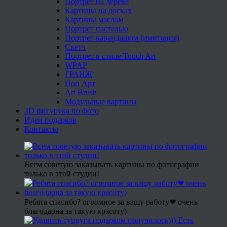
Портрет на дереве
Картины на досках
Картины маслом
Портрет пастелью
Портрет карандашом (имитация)
Скетч
Портрет в стиле Touch Art
WPAP
ГРАНЖ
Поп Арт
Art Brush
Модульные картины
3D фигурука по фото
Идеи подарков
Контакты
Всем советую заказывать картины по фотографии
только в этой студии!
Ребята спасибо? огромное за вашу работу❤ очень
благодарна за такую красоту)