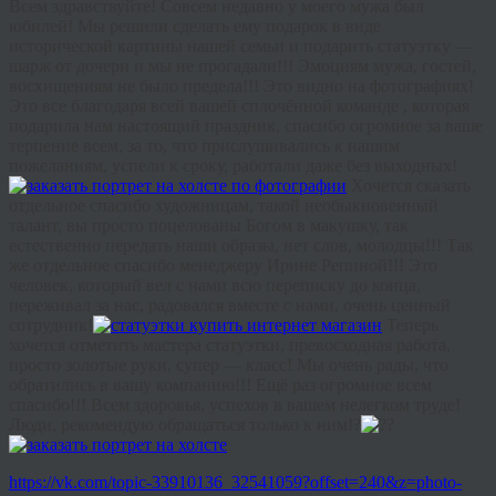
Всем здравствуйте! Совсем недавно у моего мужа был
юбилей! Мы решили сделать ему подарок в виде
исторической картины нашей семьи и подарить статуэтку —
шарж от дочери и мы не прогадали!!! Эмоциям мужа, гостей,
восхищениям не было предела!!! Это видно на фотографиях!
Это все благодаря всей вашей сплочённой команде , которая
подарила нам настоящий праздник, спасибо огромное за ваше
терпение всем, за то, что прислушивались к нашим
пожеланиям, успели к сроку, работали даже без выходных!
Хочется сказать
отдельное спасибо художницам, такой необыкновенный
талант, вы просто поцелованы Богом в макушку, так
естественно передать наши образы, нет слов, молодцы!!! Так
же отдельное спасибо менеджеру Ирине Репиной!!! Это
человек, который вел с нами всю переписку до конца,
переживал за нас, радовался вместе с нами, очень ценный
сотрудник!
Теперь
хочется отметить мастера статуэтки, превосходная работа,
просто золотые руки, супер — класс! Мы очень рады, что
обратились в вашу компанию!!! Ещё раз огромное всем
спасибо!!! Всем здоровья, успехов в вашем нелегком труде!
Люди, рекомендую обращаться только к ним!?
?
https://vk.com/topic-33910136_32541059?offset=240&z=photo-