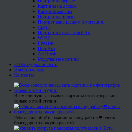
Портрет на дереве
Картины на досках
Картины маслом
Портрет пастелью
Портрет карандашом (имитация)
Скетч
Портрет в стиле Touch Art
WPAP
ГРАНЖ
Поп Арт
Art Brush
Модульные картины
3D фигурука по фото
Идеи подарков
Контакты
Всем советую заказывать картины по фотографии
только в этой студии!
Ребята спасибо? огромное за вашу работу❤ очень
благодарна за такую красоту)