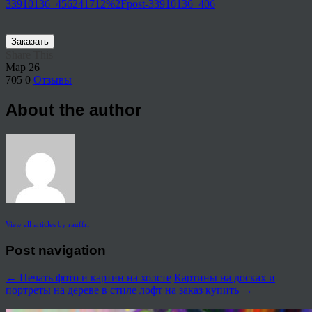
33910136_456241712%2Fpost-33910136_406
Заказать
Share This
Мар
26
705
0
Отзывы
About the author
View all articles by rauffri
Post navigation
←
Печать фото и картин на холсте
Картины на досках и
портреты на дереве в стиле лофт на заказ купить
→