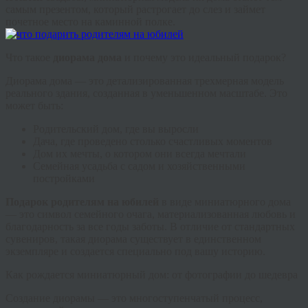
самым презентом, который растрогает до слез и займет
почетное место на каминной полке.
Что такое
диорама дома
и почему это идеальный подарок?
Диорама дома — это детализированная трехмерная модель
реального здания, созданная в уменьшенном масштабе. Это
может быть:
Родительский дом, где вы выросли
Дача, где проведено столько счастливых моментов
Дом их мечты, о котором они всегда мечтали
Семейная усадьба с садом и хозяйственными
постройками
Подарок родителям на юбилей
в виде миниатюрного дома
— это символ семейного очага, материализованная любовь и
благодарность за все годы заботы. В отличие от стандартных
сувениров, такая диорама существует в единственном
экземпляре и создается специально под вашу историю.
Как рождается миниатюрный дом: от фотографии до шедевра
Создание диорамы — это многоступенчатый процесс,