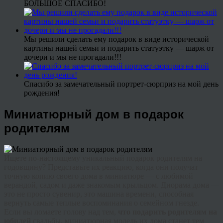
БОЛЬШОЕ СПАСИБО!
Мы решили сделать ему подарок в виде исторической
картины нашей семьи и подарить статуэтку — шарж от
дочери и мы не прогадали!!!
Спасибо за замечательный портрет-сюрприз на мой день
рождения!
Миниатюрный дом в подарок
родителям
Ищете по-настоящему уникальный подарок родителям на
годовщину?
Представьте их реакцию, когда они получат
точную копию своего дома в миниатюре — с любимой
верандой, садом и даже знакомым крыльцом. Диорама дома —
это не просто сувенир, это машина времени, способная
вернуть самые теплые воспоминания о семейном гнезде.
Если вы ломаете голову над тем,
что подарить родителям на
юбилей
свадьбы, миниатюрная модель их дома станет тем