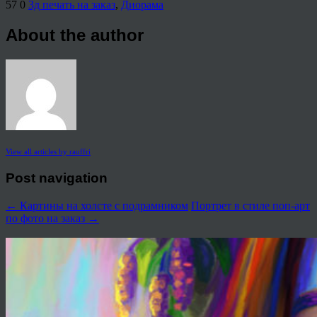
57
0
3д печать на заказ
,
Диорама
About the author
View all articles by rauffri
Post navigation
←
Картины на холсте с подрамником
Портрет в стиле поп-арт
по фото на заказ
→