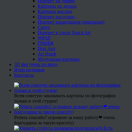
Портрет на дереве
Картины на досках
Картины маслом
Портрет пастелью
Портрет карандашом (имитация)
Скетч
Портрет в стиле Touch Art
WPAP
ГРАНЖ
Поп Арт
Art Brush
Модульные картины
3D фигурука по фото
Идеи подарков
Контакты
Всем советую заказывать картины по фотографии
только в этой студии!
Ребята спасибо? огромное за вашу работу❤ очень
благодарна за такую красоту)