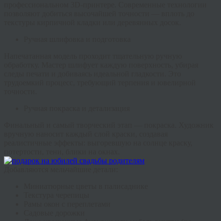
профессиональном 3D-принтере. Современные технологии
позволяют добиться высочайшей точности — вплоть до
текстуры кирпичной кладки или деревянных досок.
Ручная шлифовка и подготовка
Напечатанная модель проходит тщательную ручную
обработку. Мастер шлифует каждую поверхность, убирая
следы печати и добиваясь идеальной гладкости. Это
трудоемкий процесс, требующий терпения и ювелирной
точности.
Ручная покраска и детализация
Финальный и самый творческий этап — покраска. Художник
вручную наносит каждый слой краски, создавая
реалистичные эффекты: выгоревшую на солнце краску,
потертости, тени, блики на окнах.
Добавляются мельчайшие детали:
Миниатюрные цветы в палисаднике
Текстура черепицы
Рамы окон с переплетами
Садовые дорожки