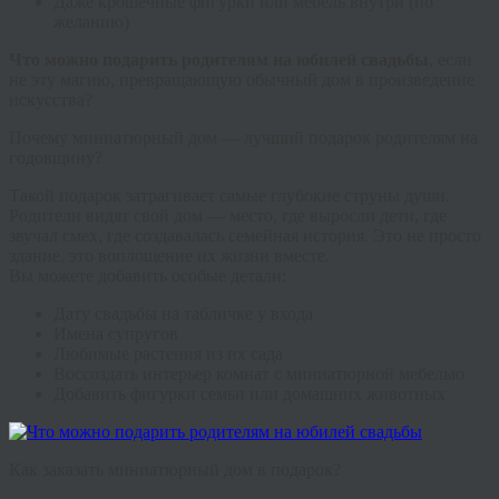
Даже крошечные фигурки или мебель внутри (по
желанию)
Что можно подарить родителям на юбилей свадьбы
, если
не эту магию, превращающую обычный дом в произведение
искусства?
Почему миниатюрный дом — лучший подарок родителям на
годовщину?
Такой подарок затрагивает самые глубокие струны души.
Родители видят свой дом — место, где выросли дети, где
звучал смех, где создавалась семейная история. Это не просто
здание, это воплощение их жизни вместе.
Вы можете добавить особые детали:
Дату свадьбы на табличке у входа
Имена супругов
Любимые растения из их сада
Воссоздать интерьер комнат с миниатюрной мебелью
Добавить фигурки семьи или домашних животных
Как заказать миниатюрный дом в подарок?