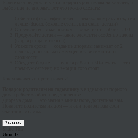
Если вы определились,
что подарить родителям на юбилей
, и
выбор пал на диораму, вот что нужно сделать:
Соберите фотографии дома
— чем больше ракурсов, тем
лучше (фасад, боковые стены, вид сзади, детали)
Определитесь с масштабом
— обычно от 1:50 до 1:100
Продумайте детали
— какие элементы особенно важны
(сад, веранда, интерьер)
Укажите сроки
— создание диорамы занимает от 2
недель до нескольких месяцев в зависимости от
сложности
Обсудите бюджет
— ручная работа и 3D-печать — это
премиум-сегмент, но эмоции того стоят
Как упаковать и презентовать?
Подарок родителям на годовщину
в виде миниатюрного
дома требует особого представления:
Диорама дома
— это магия в миниатюре, доступная вам.
Подарите родителям их дом — и они подарят вам свои
счастливые слезы.
Заказать
Share This
Июл
07