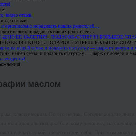
те!
 видео отзыв.
 и оригинально порадовать наших родителей…
Ю ЕЕ 18-ЛЕТИЯ!.. ПОДАРОК-СУПЕР!!!! БОЛЬШОЕ СПАС
тины нашей семьи и подарить статуэтку — шарж от дочери и мы 
рождения!
графии маслом
рым, классическим. Но это не так. Сегодня многие люди
тличная идея для подарка близкому человеку, на свадьбу,
ожно сделать такой презент и для себя. При этом можно 