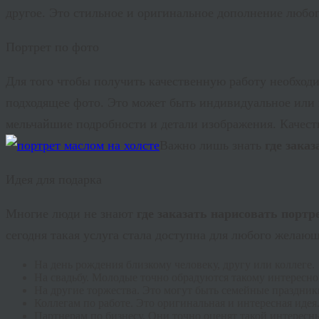
другое. Это стильное и оригинальное дополнение любог
Портрет по фото
Для того чтобы получить качественную работу необход
подходящее фото. Это может быть индивидуальное или 
мельчайшие подробности и детали изображения. Качес
Важно лишь знать
где зака
Идея для подарка
Многие люди не знают
где заказать нарисовать портр
сегодня такая услуга стала доступна для любого желаю
На день рождения близкому человеку, другу или коллеге.
На свадьбу. Молодые точно обрадуются такому интересно
На другие торжества. Это могут быть семейные праздник
Коллегам по работе. Это оригинальная и интересная идея
Партнерам по бизнесу. Они точно оценят такой интересн