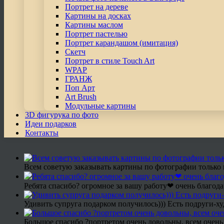
Портрет на дереве
Картины на досках
Картины маслом
Портрет пастелью
Портрет карандашом (имитация)
Скетч
Портрет в стиле Touch Art
WPAP
ГРАНЖ
Поп Арт
Art Brush
Модульные картины
3D фигурука по фото
Идеи подарков
Контакты
Всем советую заказывать картины по фотографии только 
Ребята спасибо? огромное за вашу работу❤ очень благода
Удивить супруга подарком получилось))) Есть подруги-х
Большое спасибо ?портретом очень довольны, всем очень