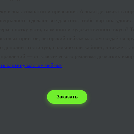
у в знак симпатии и признания. А зная где заказать по
ециалисты сделают все для того, чтобы картина удивил
терьер нотку уюта, гармонии и художественного вкуса? Т
ассовых принтов, авторский пейзаж маслом создаётся вр
но дополнит гостиную, спальню или кабинет, а также ст
равлений — от классического реализма до мягких импре
Заказать