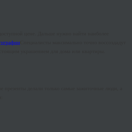
доступной цене. Дальше нужно найти наиболее
Специалисты максимально точно воссоздадут
стоящим украшением для дома или квартиры.
кие презенты делали только самые зажиточные люди, а
и: