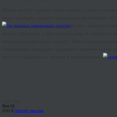
Можно просто подарить такую картину близкому человек
лишь подобрать наиболее подходящую фотографию. А сп
Хотите добавить в ин
просто украшение, а душа вашего дома. В отличие от м
настроению и цветовой палитре. Такая картина идеаль
Современные художники предлагают широкий выбор нап
холсте с подрамником, готовом к развешиванию.
Share This
Янв
02
1131
0
Портрет маслом