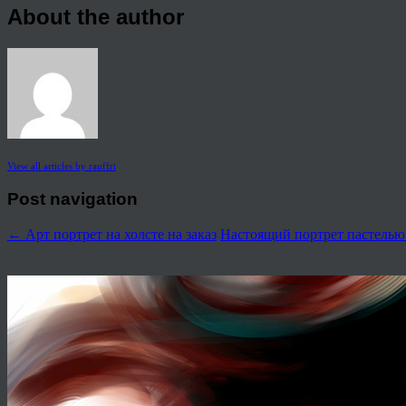
About the author
View all articles by rauffri
Post navigation
←
Арт портрет на холсте на заказ
Настоящий портрет пастелью 