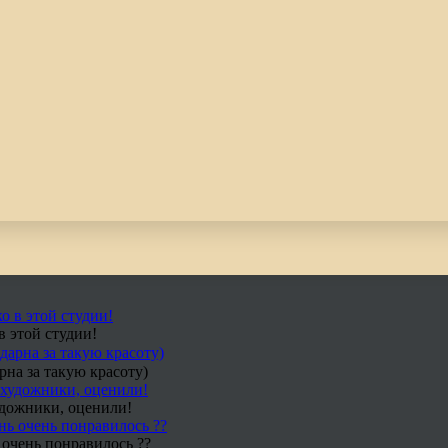
в этой студии!
рна за такую красоту)
удожники, оценили!
 очень понравилось ??