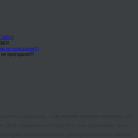
ИБО!
не прогадали!!!
 задаются вопросом, а
где можно заказать портрет
для
 на День рождения или просто в знак признания. Зная
подобрать стиль написания, размеры полотна и многое