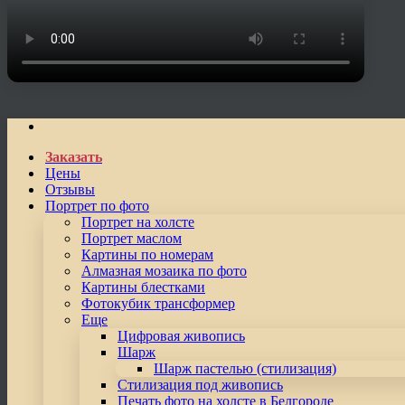
Заказать
Цены
Отзывы
Портрет по фото
Портрет на холсте
Портрет маслом
Картины по номерам
Алмазная мозаика по фото
Картины блестками
Фотокубик трансформер
Еще
Цифровая живопись
Шарж
Шарж пастелью (стилизация)
Стилизация под живопись
Печать фото на холсте в Белгороде