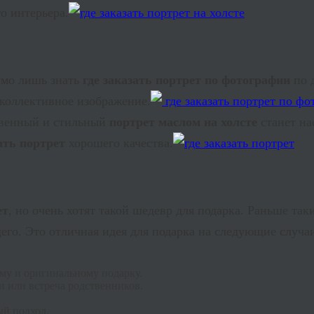
о интерьера.
имо лишь знать
где заказать портрет по фотографии
по 
коллективное изображение.
твенный и стильный
портрет маслом на холсте
станет на
зать портрет
хорошего качества.
ет
, но очень хотят такой шедевр для подарка. Раньше та
щего. Это отличная идея для подарка на следующие случа
му и оригинальному подарку.
и или встреча родственников.
.
ый подход.