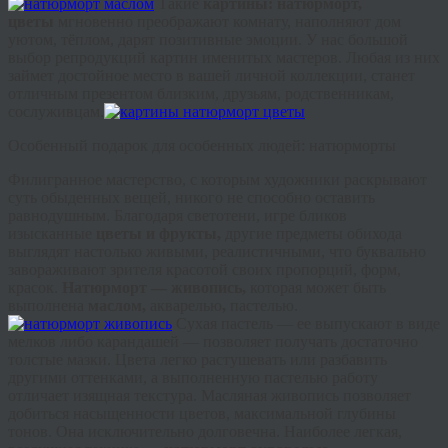
Такие
картины: натюрморт,
цветы
мгновенно преображают комнату, наполняют дом
уютом, тёплом, дарят позитивные эмоции. У нас большой
выбор репродукций картин именитых мастеров. Любая из них
займет достойное место в вашей личной коллекции, станет
отличным презентом близким, друзьям, родственникам,
сослуживцам.
Особенный подарок для особенных людей: натюрморты
Филигранное мастерство, с которым художники раскрывают
суть обыденных вещей, никого не способно оставить
равнодушным. Благодаря светотени, игре бликов
изысканные
цветы и фрукты,
другие предметы обихода
выглядят настолько живыми, реалистичными, что буквально
завораживают зрителя красотой своих пропорций, форм,
красок.
Натюрморт — живопись,
которая может быть
выполнена
маслом,
акварелью
,
пастелью.
Сухая пастель — ее выпускают в виде
мелков либо карандашей — позволяет получать достаточно
толстые мазки. Цвета легко растушевать или разбавить
другими оттенками, а выполненную пастелью работу
отличает изящная текстура. Масляная живопись позволяет
добиться насыщенности цветов, максимальной глубины
тонов. Она исключительно долговечна. Наиболее легкая,