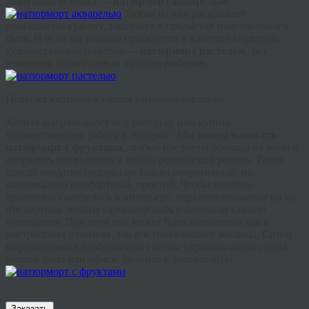
воздушная техника —
натюрморт акварелью
.
Любая из них раскрывает
изысканную красоту, таящуюся в предметах повседневного
быта. И если вы решили приобрести в качестве сюрприза
художественное полотно —
натюрморт пастелью
, без
сомнения, станет самым лучшим выбором.
Покупка картины в нашем интернет-магазине
Хотите выбрать холст под интерьер или купить
художественную работу в подарок? Мы можем
написать
натюрморт с фруктами
, любые предметы обихода на заказ и
отправить покупателю в любой российский регион. Такой
способ покупки подарка не только оперативный, но
максимально комфортный, простой. Чтобы полотно
органично смотрелось в интерьере, обратите внимание на то,
что картина должна гармонировать с цветовой гаммой
помещения. При этом она может быть выполнена как в
контрастных оттенках, так и в тонах вашего жилища. Сотни
выразительных изображений готовы украсить собой стены
вашего дома или офиса. Звоните и заказывайте!
Заказать