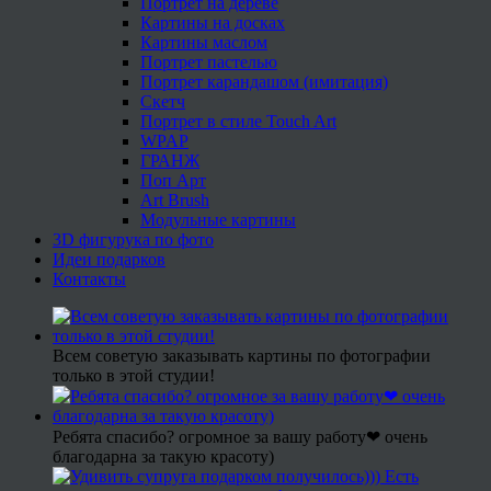
Портрет на дереве
Картины на досках
Картины маслом
Портрет пастелью
Портрет карандашом (имитация)
Скетч
Портрет в стиле Touch Art
WPAP
ГРАНЖ
Поп Арт
Art Brush
Модульные картины
3D фигурука по фото
Идеи подарков
Контакты
Всем советую заказывать картины по фотографии
только в этой студии!
Ребята спасибо? огромное за вашу работу❤ очень
благодарна за такую красоту)