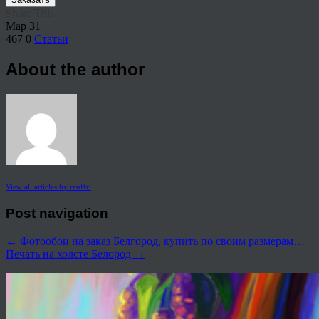
Share This
Мар
31
467
0
Статьи
About the author
View all articles by rauffri
Post navigation
←
Фотообои на заказ Белгород, купить по своим размерам…
Печать на холсте Белород
→