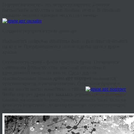
Портрет на холсте – это не просто картина, а особое
направление искусства и воплощение мечты. В переводе
название техники означает «искусство мечты».
Создание портрета в стиле
дрим
арт
Проводится цифровая обработка фото и результат печатается
на холсте. Прорабатываются линии и добавляются яркие
краски.
Особенность стиля – фон из цветных брызг. Он является
сочетанием фотоискусства, красивой
отрисовки
и
качественной печати на холсте. Среди других
художественных техник
дрим
арт портрет
выделяется
буйством красок и насыщенностью. Отдельные брызги и
мазки вносят нотки романтики и тайны.
Чтобы портрет
дрим
арт заказать
рекомендуется выбирать
снимки, на которых хорошо просматривается лицо. Если на
фото есть недостатки, дизайнер проведет соответствующую
обработку.