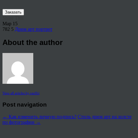
Заказать
Share This
Мар
15
782
5
Дрим арт портрет
About the author
View all articles by rauffri
Post navigation
←
Как изменить личную подпись?
Стиль дрим арт на холсте
по фотографии
→