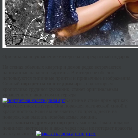
Оригинальное украшение интерьера и прекрасный подарок
На стенах обычных квартир и домов редко встречаются
написанные на холсте картины. В интерьере обычно
используются типичные
принты
и привычные изображения.
Сочный
портрет на холсте
дрим
арт
,
над которым
кропотливо трудился художник, станет оригинальным
украшением и акцентом интерьера.
Картина в стиле
дрим
арт как
будто светился изнутри. Она поражает магической силой и
красочностью. Если вы не знаете, что преподнести на
подарок, как вызвать незабываемые эмоции,
стоит
заказать
дрим
арт портрет
у мастера. Такой подарок
поднимет настроение и даже через годы не потеряет красоты
и актуальности.