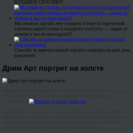
БОЛЬШОЕ СПАСИБО!
Мы решили сделать ему подарок в виде исторической
картины нашей семьи и подарить статуэтку — шарж от
дочери и мы не прогадали!!!
Спасибо за замечательный портрет-сюрприз на мой день
рождения!
Дрим Арт портрет на холсте
Портрет в стиле
дрим
арт
– незабываемый подарок для себя
и близких. Он подарит массу эмоций и незабываемые
впечатления.
Порадуйте себя и дорогих сердцу людей — закажите
дрим
арт онлайн
и превратите простую фотографию в настоящую
картину! Художественные фильтры на основе нейронных
сетей сделают фото сказочным и космическим.