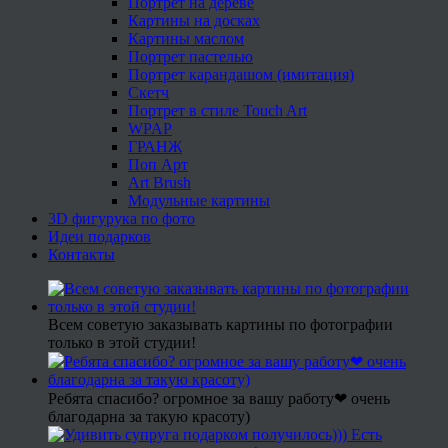
Портрет на дереве
Картины на досках
Картины маслом
Портрет пастелью
Портрет карандашом (имитация)
Скетч
Портрет в стиле Touch Art
WPAP
ГРАНЖ
Поп Арт
Art Brush
Модульные картины
3D фигурука по фото
Идеи подарков
Контакты
Всем советую заказывать картины по фотографии
только в этой студии!
Ребята спасибо? огромное за вашу работу❤ очень
благодарна за такую красоту)