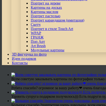
Портрет на дереве
Картины на досках
Картины маслом
Портрет пастелью
Портрет карандашом (имитация)
Скетч
Портрет в стиле Touch Art
WPAP
ГРАНЖ
Поп Арт
Art Brush
Модульные картины
3D фигурука по фото
Идеи подарков
Контакты
Всем советую заказывать картины по фотографии только 
Ребята спасибо? огромное за вашу работу❤ очень благода
Удивить супруга подарком получилось))) Есть подруги-х
Большое спасибо ?портретом очень довольны, всем очень