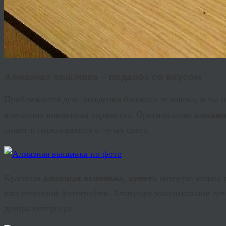
Алмазная вышивка – подарок со вкусом
Приближается день рождения близкого человека, и вы н
впечатлит виновника торжества. Оригинальная
алмазн
сияют и переливаются в лучах света.
Красивая
алмазная вышивка, купить
которую можно в
или семейной фотографии. Благодаря максимальной дет
декора интерьера.