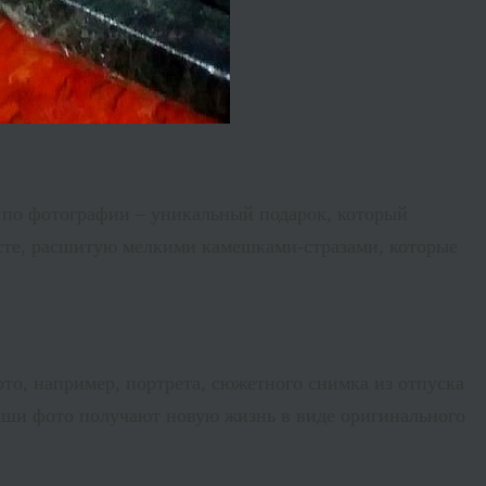
в по фотографии – уникальный подарок, который
лсте, расшитую мелкими камешками-стразами, которые
ото, например, портрета, сюжетного снимка из отпуска
ваши фото получают новую жизнь в виде оригинального