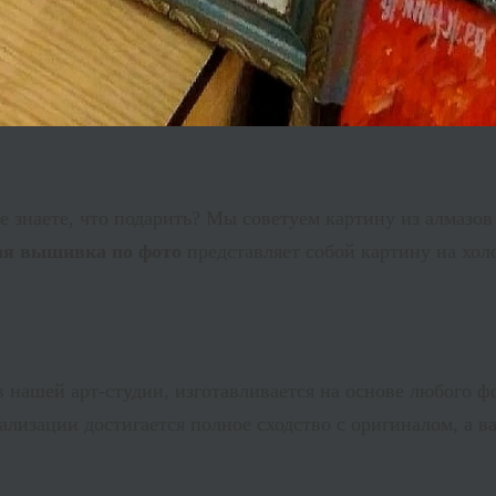
е знаете, что подарить? Мы советуем картину из алмазо
ая вышивка по фото
представляет собой картину на хо
 нашей арт-студии, изготавливается на основе любого ф
ализации достигается полное сходство с оригиналом, а 