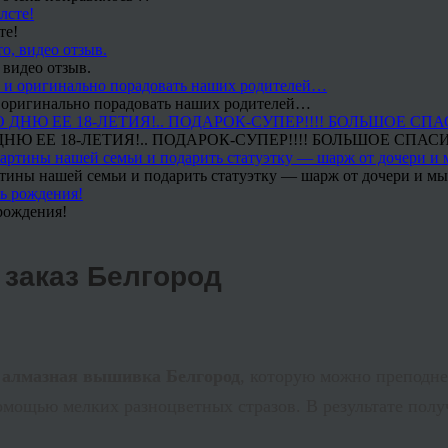
те!
 видео отзыв.
 и оригинально порадовать наших родителей…
Ю ЕЕ 18-ЛЕТИЯ!.. ПОДАРОК-СУПЕР!!!! БОЛЬШОЕ СПАС
тины нашей семьи и подарить статуэтку — шарж от дочери и мы 
рождения!
 заказ Белгород
я
алмазная вышивка Белгород
, которую можно преподне
мощью мелких разноцветных стразов. В результате получ