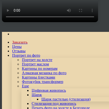
Заказать
Цены
Отзывы
Портрет по фото
Портрет на холсте
Портрет маслом
Картины по номерам
Алмазная мозаика по фото
Картины блестками
Фотокубик трансформер
Еще
Цифровая живопись
Шарж
Шарж пастелью (стилизация)
Стилизация под живопись
Печать фото на холсте в Белгороде