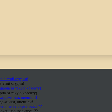
в этой студии!
рна за такую красоту)
удожники, оценили!
 очень понравилось ??